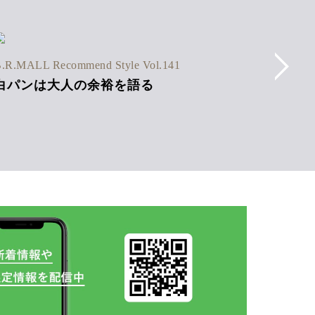
B.R.MAL
.R.MALL Recommend Style Vol.141
ストラ
白パンは大人の余裕を語る