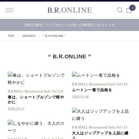
0
B.R.ONLINE
8/8(土)発売！ジップポケットが付いたBR別注ベルウィッチ
TOP
＞
SEARCH
＞
“ B.R.ONLINE ”
“ B.R.ONLINE ”
B.R.MALL Recommend Style Vol.116
ムートン一着で品格を
B.R.MALL Recommend Style Vol.126
春は、ショートブルゾンで軽や
2026.01.06
かに
2026.03.17
B.R.MALL Recommend Style Vol.115
大人はジップアップを上品に纏
う