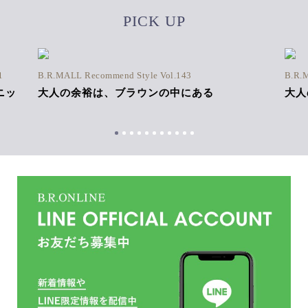
PICK UP
1
B.R.MALL Recommend Style Vol.143
B.R.
ニッ
大人の余裕は、ブラウンの中にある
大人