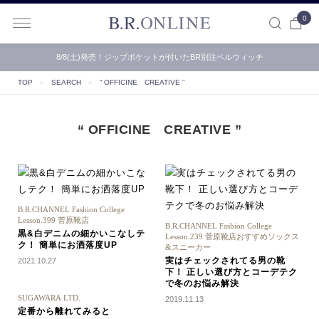
0
B.R.ONLINE
8/8(土)発売！ジップポケットが付いたBR別注ベルウィッチ
TOP
＞
SEARCH
＞
“ OFFICINE CREATIVE ”
“ OFFICINE CREATIVE ”
B.R.CHANNEL Fashion College
Lesson.399 菅原靴店
B.R.CHANNEL Fashion College
黒&白デニムの細かいこなしテ
Lesson.239 菅原靴店おすすめソックス
ク！ 簡単にお洒落度UP
&スニーカー
実はチェックされてる男の靴
2021.10.27
下！ 正しい選び方とコーデテク
で冬のお悩み解決
SUGAWARA LTD.
2019.11.13
定番から離れてみると