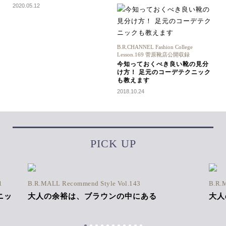
2020.05.12
B.R.CHANNEL Fashion College
Lesson.169 菅原靴店公開収録
今知っておくべき良い靴の見分
け方！ 足元のコーデテクニック
も教えます
2018.10.24
PICK UP
1
B.R.MALL Recommend Style Vol.143
B.R.
ニッ
大人の余裕は、ブラウンの中にある
大人