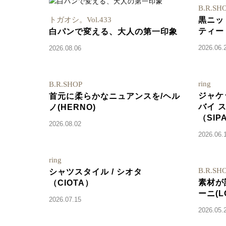
B.R.SH
トガオシ。Vol.433
黒ニッ
ティート
白パンで変える、大人の第一印象
2026.06.
2026.08.06
ring
B.R.SHOP
ジャケ
首元に柔らかなニュアンスを/ヘル
バイ 
ノ(HERNO)
（SIPA
2026.08.02
2026.06.
ring
B.R.SH
シャツスタイル / シオタ
素材が
（CIOTA）
ーニ(L
2026.07.15
2026.05.