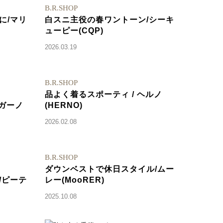
B.R.SHOP
に/マリ
白スニ主役の春ワントーン/シーキ
ューピー(CQP)
2026.03.19
B.R.SHOP
品よく着るスポーティ / ヘルノ
ルガーノ
(HERNO)
2026.02.08
B.R.SHOP
ダウンベストで休日スタイル/ムー
/ピーテ
レー(MooRER)
2025.10.08