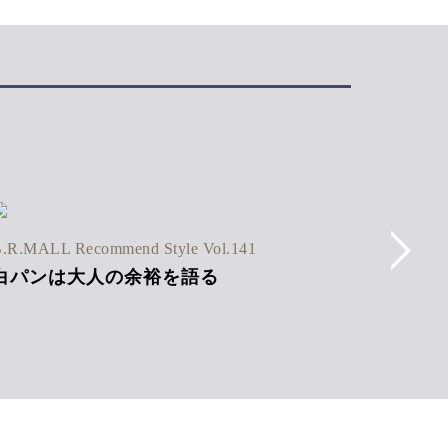
B.R.MAL
.R.MALL Recommend Style Vol.141
ストラ
白パンは大人の余裕を語る