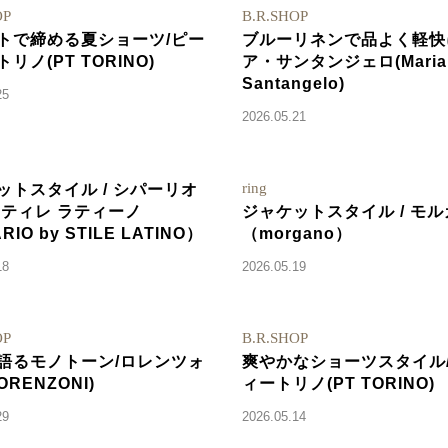
OP
B.R.SHOP
トで締める夏ショーツ/ピー
ブルーリネンで品よく軽快
リノ(PT TORINO)
ア・サンタンジェロ(Maria
Santangelo)
25
2026.05.21
ring
ットスタイル / シパーリオ
スティレ ラティーノ
ジャケットスタイル / モ
RIO by STILE LATINO）
（morgano）
18
2026.05.19
OP
B.R.SHOP
語るモノトーン/ロレンツォ
爽やかなショーツスタイル
ORENZONI)
ィートリノ(PT TORINO)
29
2026.05.14