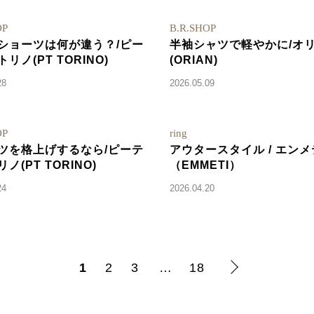
OP
B.R.SHOP
ショーツは何が違う？/ピー
半袖シャツで軽やかに/オ
リノ(PT TORINO)
(ORIAN)
28
2026.05.09
OP
ring
ツを格上げするなら/ピーテ
アウタースタイル / エンメ
ノ(PT TORINO)
（EMMETI）
24
2026.04.20
1
2
3
…
18