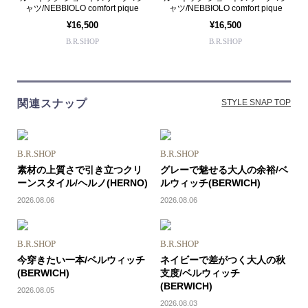
ャツ/NEBBIOLO comfort pique
ャツ/NEBBIOLO comfort pique
¥16,500
¥16,500
B.R.SHOP
B.R.SHOP
関連スナップ
STYLE SNAP TOP
B.R.SHOP
B.R.SHOP
素材の上質さで引き立つクリ
グレーで魅せる大人の余裕/ベ
ーンスタイル/ヘルノ(HERNO)
ルウィッチ(BERWICH)
2026.08.06
2026.08.06
B.R.SHOP
B.R.SHOP
今穿きたい一本/ベルウィッチ
ネイビーで差がつく大人の秋
(BERWICH)
支度/ベルウィッチ
(BERWICH)
2026.08.05
2026.08.03