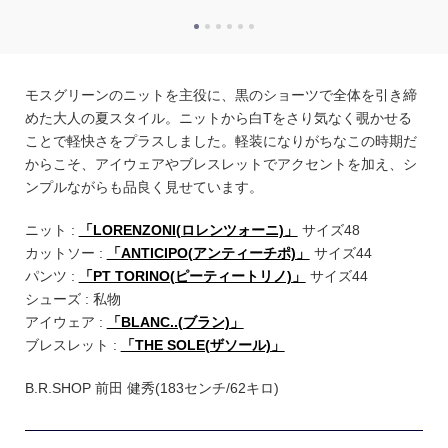
モスグリーンのニットを主役に、黒のショーツで全体を引き締
めた大人の夏スタイル。ニットから白Tをさり気なく覗かせる
ことで軽快さをプラスしました。軽装になりがちなこの時期だ
からこそ、アイウェアやブレスレットでアクセントを加え、シ
ンプルながらも品良く見せています。
ニット :
「LORENZONI(ロレンツォーニ)」
サイズ48
カットソー :
「ANTICIPO(アンティーチポ)」
サイズ44
パンツ :
「PT TORINO(ピーティートリノ)」
サイズ44
シューズ : 私物
アイウェア :
「BLANC..(ブラン)」
ブレスレット :
「THE SOLE(ザソール)」
B.R.SHOP 前田 健秀(183センチ/62キロ)