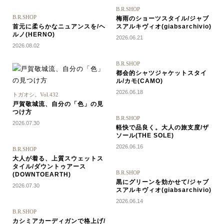
B.R.SHOP
B.R.SHOP
梅雨のショーツスタイル/ジャブ
首元に柔らかなニュアンスを/ヘ
スアルキヴィオ(giabsarchivio)
ルノ(HERNO)
2026.06.21
2026.08.02
B.R.SHOP
都会的シャツジャケットスタイ
ル/カモ(CAMO)
2026.06.18
トガオシ。Vol.432
戸賀敬城流、自分の「色」の見
つけ方
B.R.SHOP
2026.07.30
軽快で品良く。大人の旅支度/ザ
ソール(THE SOLE)
2026.06.16
B.R.SHOP
大人が着る、上質スウェットス
タイル/ダウントゥアース
B.R.SHOP
(DOWNTOEARTH)
黒にグリーンを効かせて/ジャブ
2026.07.30
スアルキヴィオ(giabsarchivio)
2026.06.14
B.R.SHOP
カシミアカーディガンで格上げ/