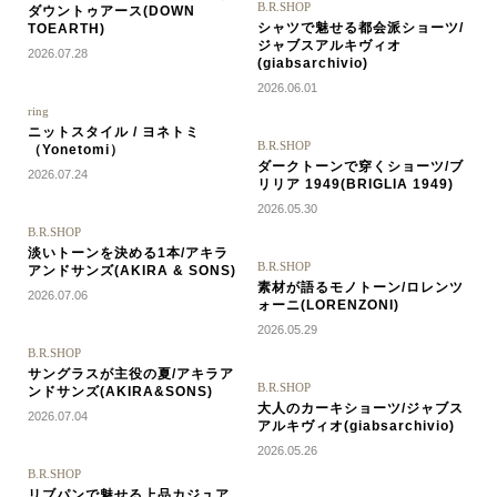
B.R.SHOP
ダウントゥアース(DOWN
シャツで魅せる都会派ショーツ/
TOEARTH)
ジャブスアルキヴィオ
2026.07.28
(giabsarchivio)
2026.06.01
ring
ニットスタイル / ヨネトミ
B.R.SHOP
（Yonetomi）
ダークトーンで穿くショーツ/ブ
2026.07.24
リリア 1949(BRIGLIA 1949)
2026.05.30
B.R.SHOP
淡いトーンを決める1本/アキラ
B.R.SHOP
アンドサンズ(AKIRA & SONS)
素材が語るモノトーン/ロレンツ
2026.07.06
ォーニ(LORENZONI)
2026.05.29
B.R.SHOP
サングラスが主役の夏/アキラア
B.R.SHOP
ンドサンズ(AKIRA&SONS)
大人のカーキショーツ/ジャブス
2026.07.04
アルキヴィオ(giabsarchivio)
2026.05.26
B.R.SHOP
リブパンで魅せる上品カジュア