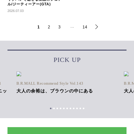
ル/ジーティーアー(GTA)
2026.07.03
…
1
2
3
14
PICK UP
1
B.R.MALL Recommend Style Vol.143
B.R.
ニッ
大人の余裕は、ブラウンの中にある
大人