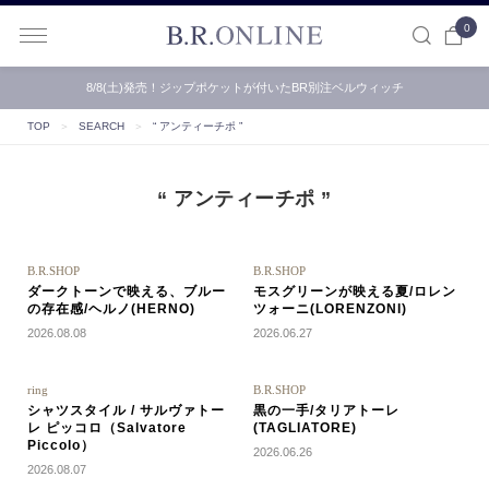
0
B.R.ONLINE
8/8(土)発売！ジップポケットが付いたBR別注ベルウィッチ
TOP
＞
SEARCH
＞
“ アンティーチポ ”
“ アンティーチポ ”
B.R.SHOP
B.R.SHOP
ダークトーンで映える、ブルー
モスグリーンが映える夏/ロレン
の存在感/ヘルノ(HERNO)
ツォーニ(LORENZONI)
2026.08.08
2026.06.27
ring
B.R.SHOP
シャツスタイル / サルヴァトー
黒の一手/タリアトーレ
レ ピッコロ（Salvatore
(TAGLIATORE)
Piccolo）
2026.06.26
2026.08.07