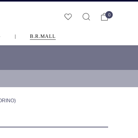
0
G
|
B.R.MALL
INO)