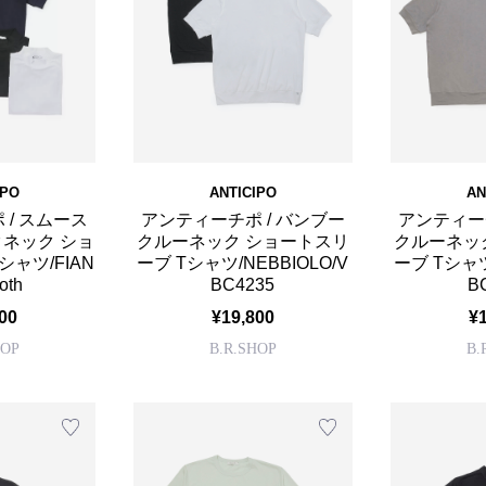
IPO
ANTICIPO
AN
 / スムース
アンティーチポ / バンブー
アンティーチ
クネック ショ
クルーネック ショートスリ
クルーネッ
ャツ/FIAN
ーブ Tシャツ/NEBBIOLO/V
ーブ Tシャツ
oth
BC4235
B
00
¥19,800
¥
HOP
B.R.SHOP
B.