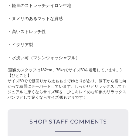
・軽量のストレッチナイロン生地
・ヌメリのあるマットな質感
・高いストレッチ性
・イタリア製
・水洗い可（マシンウォッシャブル）
(
画像のスタッフは
182cm
、
76kg
でサイズ
50
を着用しています。
)
【ひとこと】
サイズ50でで腰回りから太ももまでゆとりがあり、膝下から裾に向
かって綺麗にテーパードしています。しっかりとリラックスしてカ
ジュアルに穿くならサイズ50を、少しキレイめな印象のリラックス
パンツとして穿くならサイズ48もアリです！
SHOP STAFF COMMENTS