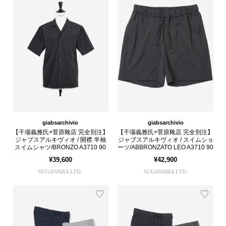
giabsarchivio
giabsarchivio
【干場義雅氏×菅原靴店 完全別注】
【干場義雅氏×菅原靴店 完全別注】
ジャブスアルキヴィオ / 開襟 半袖
ジャブスアルキヴィオ / スイムショ
スイムシャツ/BRONZO A3710 90
ーツ/ABBRONZATO LEO A3710 90
¥39,600
¥42,900
SUGAWARA LTD.
SUGAWARA LTD.