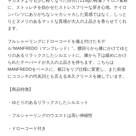
ャカヌメよりも少し軽くなった目付け215gの軽量ナイロン素材
に、ストッレチを効かせたストレスフリーな穿き心地。ナイロ
ンパンツにありがちなシャカシャカした質感ではなく、しっと
りとヌメリのあるマットな質感が大人の上品さを香らせてくれ
ます。
フルシャーリングにドローコードを備え付けたモデ
ル“MANFREDO（マンフレッド）”。腰回りから膝にかけてゆと
りのあるリラックスしたシルエットに、膝から下は緩めにかけ
られたテーパードが大人の上品さを持ちます。こちらは
MANFREDOをベースに、裾口をリブ仕様に変更し、また前後
にココンチの代名詞とも言える永久クリースを施しています。
【商品特徴】
・ゆとりのあるリラックスしたシルエット
・フルシャーリングのウエストは高い伸縮性
・ドローコード付き