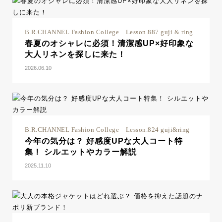
B.R.CHANNEL Fashion College Lesson.887 guji & ring
春夏のオシャレに必須！清潔感UP×好印象な
大人リネンを探しに来た！
2026.06.10
B.R.CHANNEL Fashion College Lesson.824 guji&ring
今年の気分は？ 好感度UPな大人コート特
集！ シルエットやカラー解説
2025.11.10