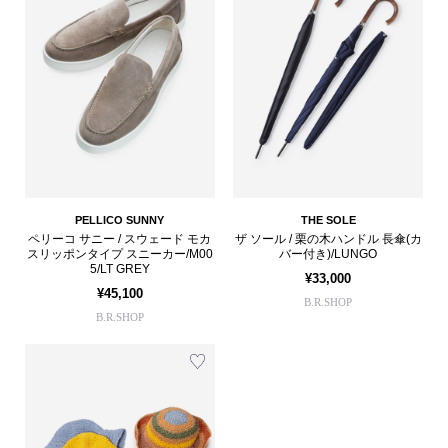
PELLICO SUNNY
THE SOLE
ペリーコ サニー / スウェード モカ
ザ ソール / 栗の木ハンドル 長傘(カ
スリッポンタイプ スニーカー/M00
バー付き)/LUNGO
5/LT GREY
¥33,000
¥45,100
B.R.SHOP
B.R.SHOP