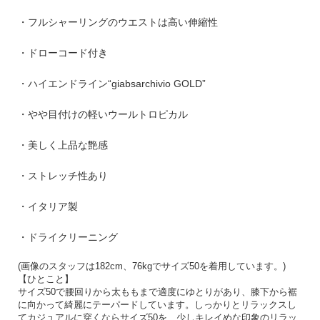
・フルシャーリングのウエストは高い伸縮性
・ドローコード付き
・ハイエンドライン“giabsarchivio GOLD”
・やや目付けの軽いウールトロピカル
・美しく上品な艶感
・ストレッチ性あり
・イタリア製
・ドライクリーニング
(
画像のスタッフは
182cm
、
76kg
でサイズ
50
を着用しています。
)
【ひとこと】
サイズ50で腰回りから太ももまで適度にゆとりがあり、膝下から裾
に向かって綺麗にテーパードしています。しっかりとリラックスし
てカジュアルに穿くならサイズ50を、少しキレイめな印象のリラッ