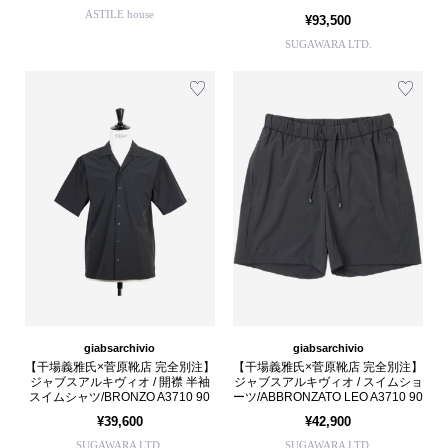
ASTILE house
¥93,500
SUGAWARA LTD.
giabsarchivio
giabsarchivio
【干場義雅氏×菅原靴店 完全別注】
【干場義雅氏×菅原靴店 完全別注】
ジャブスアルキヴィオ / 開襟 半袖
ジャブスアルキヴィオ / スイムショ
スイムシャツ/BRONZO A3710 90
ーツ/ABBRONZATO LEO A3710 90
¥39,600
¥42,900
SUGAWARA LTD.
SUGAWARA LTD.