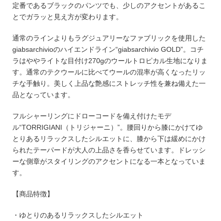
定番であるブラックのパンツでも、少しのアクセントがあるこ
とでガラッと見え方が変わります。
通常のラインよりもラグジュアリーなファブリックを使用した
giabsarchivioのハイエンドライン“giabsarchivio GOLD”。コチ
ラはややライトな目付け270gのウールトロピカル生地になりま
す。通常のテクウールに比べてウールの混率が高くなったリッ
チな手触り。美しく上品な艶感にストレッチ性を兼ね備えた一
品となっています。
フルシャーリングにドローコードを備え付けたモデ
ル“TORRIGIANI（トリジャーニ）”。腰回りから膝にかけてゆ
とりあるリラックスしたシルエットに、膝から下は緩めにかけ
られたテーパードが大人の上品さを香らせています。ドレッシ
ーな側章がスタイリングのアクセントになる一本となっていま
す。
【商品特徴】
・ゆとりのあるリラックスしたシルエット