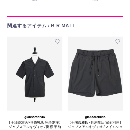
関連するアイテム / B.R.MALL
giabsarchivio
giabsarchivio
【干場義雅氏×菅原靴店 完全別注】
【干場義雅氏×菅原靴店 完全別注】
ジャブスアルキヴィオ / 開襟 半袖
ジャブスアルキヴィオ / スイムショ