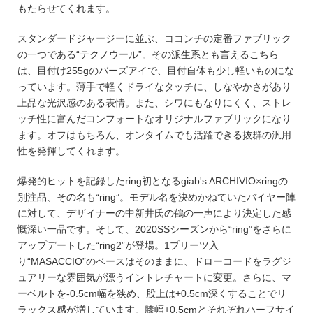
もたらせてくれます。
スタンダードジャージーに並ぶ、ココンチの定番ファブリック
の一つである“テクノウール”。その派生系とも言えるこちら
は、目付け255gのバーズアイで、目付自体も少し軽いものにな
っています。薄手で軽くドライなタッチに、しなやかさがあり
上品な光沢感のある表情。また、シワにもなりにくく、ストレ
ッチ性に富んだコンフォートなオリジナルファブリックになり
ます。オフはもちろん、オンタイムでも活躍できる抜群の汎用
性を発揮してくれます。
爆発的ヒットを記録したring初となるgiab's ARCHIVIO×ringの
別注品、その名も“ring”。モデル名を決めかねていたバイヤー陣
に対して、デザイナーの中新井氏の鶴の一声により決定した感
慨深い一品です。そして、2020SSシーズンから“ring”をさらに
アップデートした“ring2”が登場。1プリーツ入
り“MASACCIO”のベースはそのままに、ドローコードをラグジ
ュアリーな雰囲気が漂うイントレチャートに変更。さらに、マ
ーベルトを-0.5cm幅を狭め、股上は+0.5cm深くすることでリ
ラックス感が増しています。膝幅+0.5cmとそれぞれハーフサイ