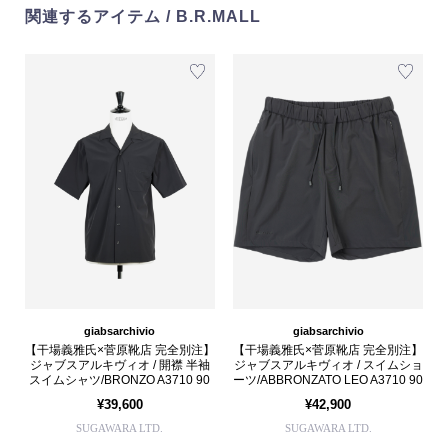
関連するアイテム / B.R.MALL
giabsarchivio
giabsarchivio
【干場義雅氏×菅原靴店 完全別注】
【干場義雅氏×菅原靴店 完全別注】
ジャブスアルキヴィオ / 開襟 半袖
ジャブスアルキヴィオ / スイムショ
スイムシャツ/BRONZO A3710 90
ーツ/ABBRONZATO LEO A3710 90
¥39,600
¥42,900
SUGAWARA LTD.
SUGAWARA LTD.