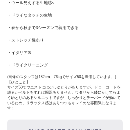
・ウール見えする生地感<
・ドライなタッチの生地
・春から秋まで3シーズンで着用できる
・ストレッチ性あり
・イタリア製
・ドライクリーニング
(
画像のスタッフは
182cm
、
76kg
でサイズ
50
を着用しています。
)
【ひとこと】
サイズ50でウエストには少しゆとりがありますが、ドローコードを
縛るかベルトをすれば問題ありません。ワタリから膝にかけて程よ
くゆとりのあるシルエットですが、しっかりとテーパードが効いて
いるため、リラックス感はありつつもキレイめな雰囲気になりま
す！