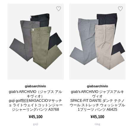
giabsarchivio
giabsarchivio
giab's ARCHIVIO（ジャブス アル
giab's ARCHIVIO ジャブスアルキ
キヴィオ）
ヴィオ
guji golf別注MASACCIOマサッチ
SPACE-FIT DANTE ダンテ テクノ
ョ ライトウェイトコットンジャー
ウール ストレッチ ウォッシャブル
ジシャーリングパンツ A3768
1プリーツ パンツ A6425
¥45,100
¥45,100
guji
ring