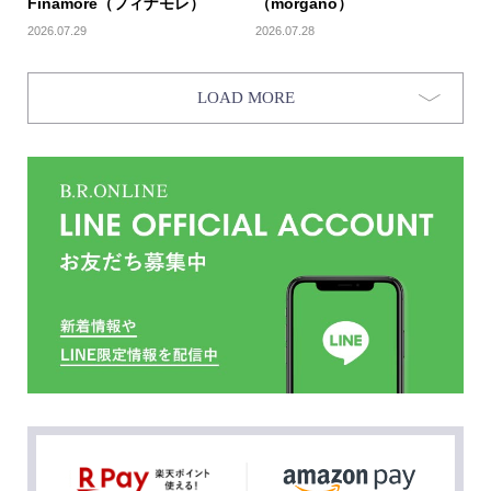
Finamore（フィナモレ）
（morgano）
2026.07.29
2026.07.28
LOAD MORE