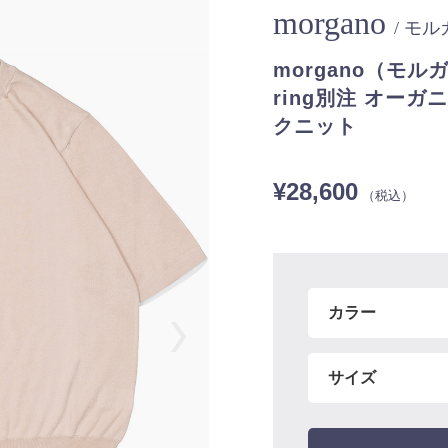
morgano
/ モ
morgano（モル
ring別注 オー
クニット
¥28,600
（税込）