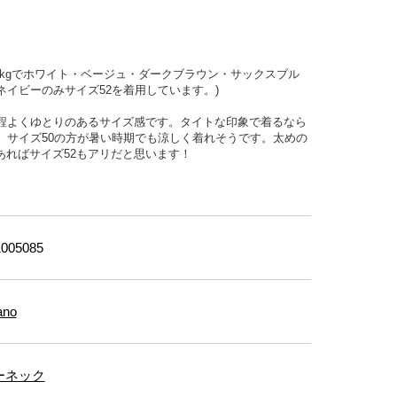
kg
でホワイト・ベージュ・ダークブラウン・サックスブル
ネイビーのみサイズ52を着用しています。
)
に程よくゆとりのあるサイズ感です。タイトな印象で着るなら
、サイズ50の方が暑い時期でも涼しく着れそうです。太めの
あればサイズ52もアリだと思います！
005085
ano
ーネック