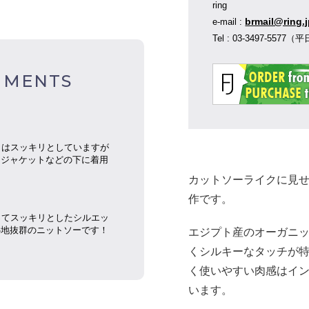
ring
brmail@ring.
e-mail :
Tel : 03-3497-55
MMENTS
トはスッキリとしていますが
。ジャケットなどの下に着用
カットソーライクに見
作です。
ってスッキリとしたシルエッ
心地抜群のニットソーです！
エジプト産のオーガニ
くシルキーなタッチが特徴
く使いやすい肉感はイ
います。