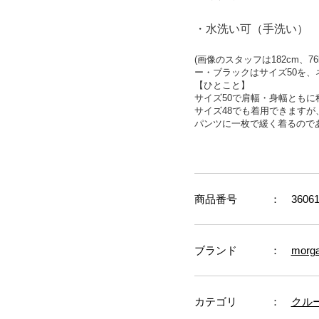
・水洗い可（手洗い）
(
画像のスタッフは
182cm
、
76
ー・ブラックはサイズ50を、
【ひとこと】
サイズ50で肩幅・身幅とも
サイズ48でも着用できますが
パンツに一枚で緩く着るので
商品番号
： 36061
ブランド
：
morg
カテゴリ
：
クル