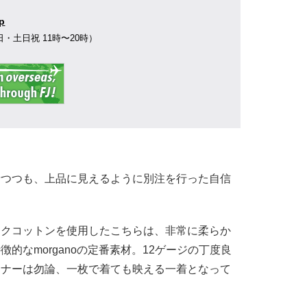
jp
77（平日・土日祝 11時〜20時）
せつつも、上品に見えるように別注を行った自信
ックコットンを使用したこちらは、非常に柔らか
的なmorganoの定番素材。12ゲージの丁度良
ンナーは勿論、一枚で着ても映える一着となって