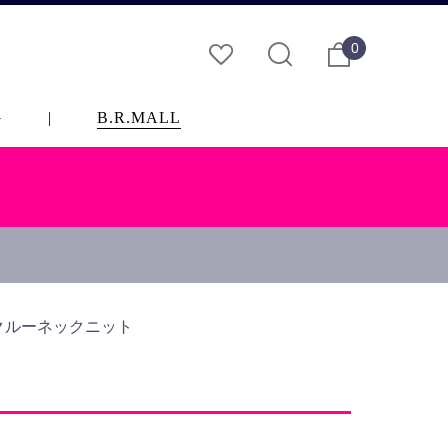
0
G
|
B.R.MALL
 クルーネックニット