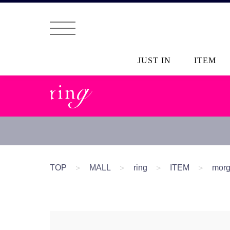
JUST IN
ITEM
TOP
＞
MALL
＞
ring
＞
ITEM
＞
mo