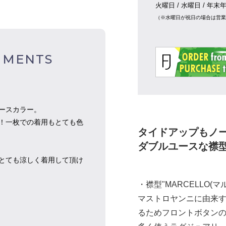
火曜日 / 水曜日 / 年末
（※水曜日が祝日の場合は営
MMENTS
ースカラー。
！一枚での着用もとても色
タイドアップもノ
ダブルユースな襟
とても涼しく着用して頂け
・襟型"MARCELLO
マストロヤンニに由来
るためフロントボタン