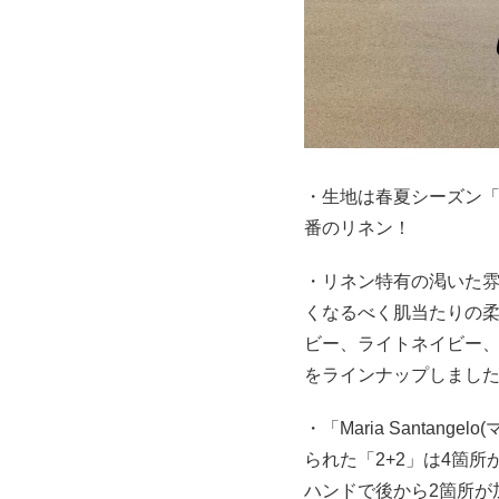
・生地は春夏シーズン「Mar
番のリネン！
・リネン特有の渇いた
くなるべく肌当たりの柔
ビー、ライトネイビー、
をラインナップしまし
・「Maria Santan
られた「2+2」は4箇
ハンドで後から2箇所が