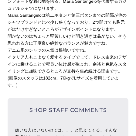
ンフォートな着心地を誇る、Maria Santangeloを代表するカジ
ュアルシャツになります。
Maria Santangeloは第二ボタンと第三ボタンまでの間隔が他の
シャツブランドと比べ少し狭くなっており、2つ開けても胸元
がはだけすぎないところがデザインポイントになります。
開かないのはちょっと堅苦しいけど開き過ぎは品がない、そう
思われる方に丁度良い絶妙なバランスが魅力ですね。
デニム系のシャツの人気は根強いですね。
イタリア人もこよなく愛するタイプでして、ドレス由来のデザ
インに乗せることで程良い抜け感が生まれ、余裕と色気をスタ
イリングに加味できるところが支持を集め続ける理由です。
(画像のスタッフは182cm、76kgでLサイズを着用していま
す。)
SHOP STAFF COMMENTS
嫌いな方はいないのでは、、、と思えてくる、そんな