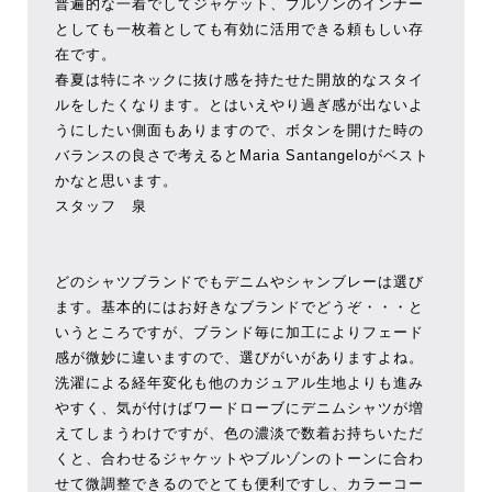
普遍的な一着でしてジャケット、ブルゾンのインナー
としても一枚着としても有効に活用できる頼もしい存
在です。
春夏は特にネックに抜け感を持たせた開放的なスタイ
ルをしたくなります。とはいえやり過ぎ感が出ないよ
うにしたい側面もありますので、ボタンを開けた時の
バランスの良さで考えるとMaria Santangeloがベスト
かなと思います。
スタッフ 泉
どのシャツブランドでもデニムやシャンブレーは選び
ます。基本的にはお好きなブランドでどうぞ・・・と
いうところですが、ブランド毎に加工によりフェード
感が微妙に違いますので、選びがいがありますよね。
洗濯による経年変化も他のカジュアル生地よりも進み
やすく、気が付けばワードローブにデニムシャツが増
えてしまうわけですが、色の濃淡で数着お持ちいただ
くと、合わせるジャケットやブルゾンのトーンに合わ
せて微調整できるのでとても便利ですし、カラーコー