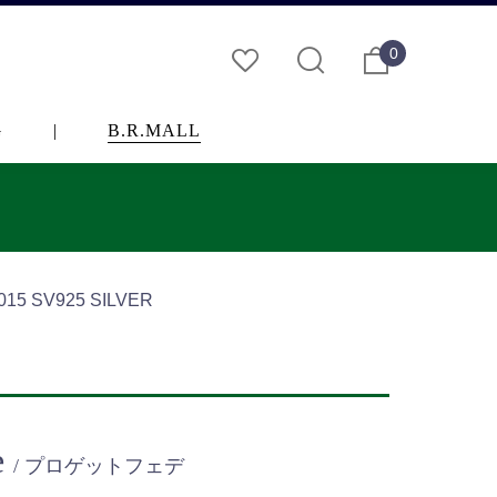
0
G
|
B.R.MALL
5 SV925 SILVER
e
/ プロゲットフェデ