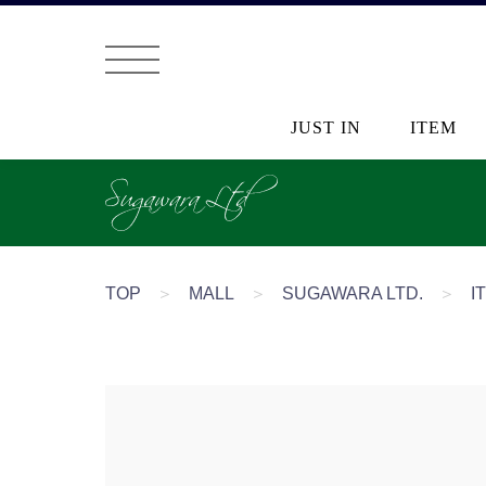
JUST IN
ITEM
TOP
＞
MALL
＞
SUGAWARA LTD.
＞
I