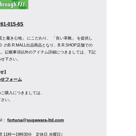
261-015-6S
質と履き心地」 にこだわり、 「良い革靴」 を提供し
D.
のB.R.MALL出品商品となり、B.R.SHOP店舗での
ん。記載事項以外のアイテム詳細につきましては、下記
わせ下さい。
わせ】
合わせフォーム
のご購入につきましては、
下さい。
】
fortuna@sugawara-ltd.com
ail：
 11時〜19時30分 定休日 水曜日）