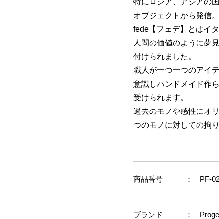
特にロシア、アジアの
オブジェクトから発信
fede【フェデ】とは
人間の価値のように夢
付けられました。
職人が一つ一つのアイ
意識しハンドメイド作
受けられます。
過去のモノや感性にオ
つのモノに対しての拘
商品番号
： PF-02-
ブランド
：
Proge