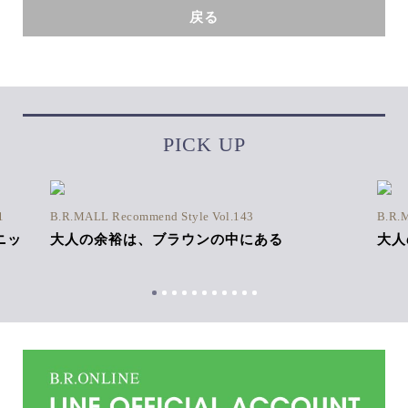
戻る
PICK UP
1
B.R.MALL Recommend Style Vol.143
B.R.
ニッ
大人の余裕は、ブラウンの中にある
大人