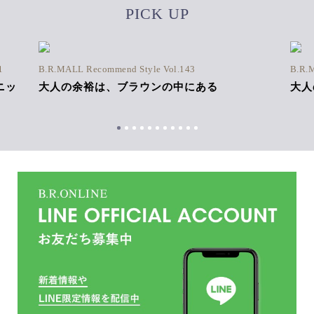
PICK UP
1
B.R.MALL Recommend Style Vol.143
B.R.
ニッ
大人の余裕は、ブラウンの中にある
大人