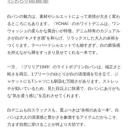
リングパンツ ¥42,900 (右)
白パンの魅力は、素材やシルエットによって表情が大きく変わ
るところにもあります。〈YCHAI〉のホワイトデニムは、ワン
ウォッシュの柔らかな風合いが特徴。デニム特有のカジュアル
さが白の“キメすぎ感”を和らげ、リラックスした大人の余裕を
つくります。テーパードシルエットでも細すぎず、白の膨張感
を抑えながら脚をすっきり見せてくれる一本です。
一方、〈ブリリア1949〉のライトポプリン白パンは、端正さと
軽さを両立。1プリーツのゆとりが白の清潔感を引き立て、ジ
ャケットにもTシャツにも馴染む万能さがあります。ストレッ
チが効いているため、見た目以上に快適で、白パンにありがち
な“気を遣う感じ”を忘れさせてくれます。
白デニムも白スラックスも、選ぶべきは“余裕のある一本”。白
パンは大人の清潔感と豊かさを象徴するアイテムだからこそ、
力まず自然に穿けることが何より大切です。