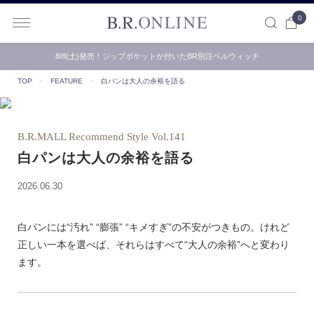
0
B.R.ONLINE
8/8(土)発売！ジップポケットが付いたBR別注ベルウィッチ
【B.R.ONLINE】一部店舗の夏期休業期間とお盆期間による配…
TOP
＞
FEATURE
＞
白パンは大人の余裕を語る
B.R.MALL Recommend Style Vol.141
白パンは大人の余裕を語る
2026.06.30
白パンには“汚れ” “膨張” “キメすぎ”の不安がつきもの。けれど
正しい一本を選べば、それらはすべて“大人の余裕”へと変わり
ます。