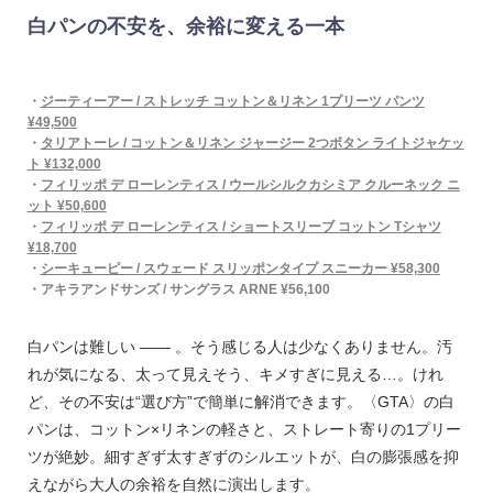
白パンの不安を、余裕に変える一本
・
ジーティーアー / ストレッチ コットン＆リネン 1プリーツ パンツ
¥49,500
・
タリアトーレ / コットン＆リネン ジャージー 2つボタン ライトジャケッ
ト ¥132,000
・
フィリッポ デ ローレンティス / ウールシルクカシミア クルーネック ニ
ット ¥50,600
・
フィリッポ デ ローレンティス / ショートスリーブ コットン Tシャツ
¥18,700
・
シーキューピー / スウェード スリッポンタイプ スニーカー ¥58,300
・アキラアンドサンズ / サングラス ARNE ¥56,100
白パンは難しい —— 。そう感じる人は少なくありません。汚
れが気になる、太って見えそう、キメすぎに見える…。けれ
ど、その不安は“選び方”で簡単に解消できます。〈GTA〉の白
パンは、コットン×リネンの軽さと、ストレート寄りの1プリー
ツが絶妙。細すぎず太すぎずのシルエットが、白の膨張感を抑
えながら大人の余裕を自然に演出します。