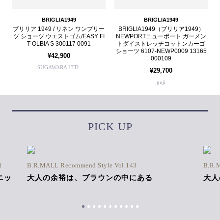
BRIGLIA1949
BRIGLIA1949
ブリリア 1949 / リネン ワンプリー
BRIGLIA1949（ブリリア1949）
ツ ショーツ ウエストゴム/EASY FI
NEWPORTニューポート ガーメン
T OLBIA S 300117 0091
トダイストレッチコットンカーゴ
ショーツ 6107-NEWP0009 13165
¥42,900
000109
SUGAWARA LTD.
¥29,700
guji
PICK UP
1
B.R.MALL Recommend Style Vol.143
B.R.
ニッ
大人の余裕は、ブラウンの中にある
大人