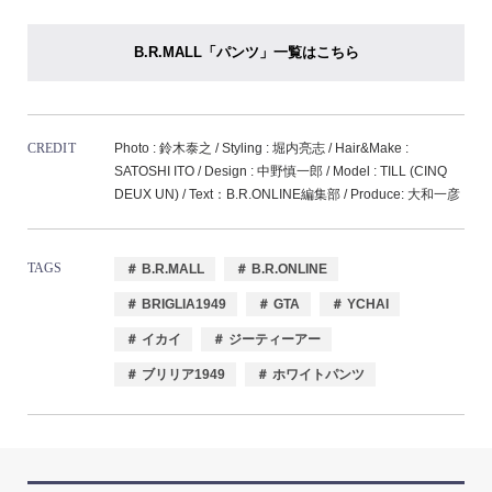
B.R.MALL「パンツ」一覧はこちら
CREDIT
Photo : 鈴木泰之 / Styling : 堀内亮志 / Hair&Make :
SATOSHI ITO / Design : 中野慎一郎 / Model : TILL (CINQ
DEUX UN) / Text：B.R.ONLINE編集部 / Produce: 大和一彦
TAGS
＃ B.R.MALL
＃ B.R.ONLINE
＃ BRIGLIA1949
＃ GTA
＃ YCHAI
＃ イカイ
＃ ジーティーアー
＃ ブリリア1949
＃ ホワイトパンツ