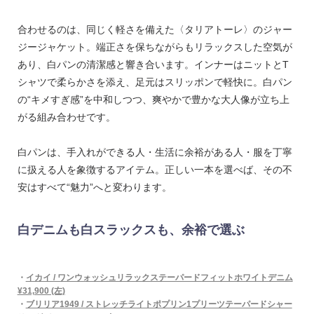
合わせるのは、同じく軽さを備えた〈タリアトーレ〉のジャー
ジージャケット。端正さを保ちながらもリラックスした空気が
あり、白パンの清潔感と響き合います。インナーはニットとT
シャツで柔らかさを添え、足元はスリッポンで軽快に。白パン
の“キメすぎ感”を中和しつつ、爽やかで豊かな大人像が立ち上
がる組み合わせです。
白パンは、手入れができる人・生活に余裕がある人・服を丁寧
に扱える人を象徴するアイテム。正しい一本を選べば、その不
安はすべて“魅力”へと変わります。
白デニムも白スラックスも、余裕で選ぶ
・
イカイ / ワンウォッシュリラックステーパードフィットホワイトデニム
¥31,900 (左)
・
ブリリア1949 / ストレッチライトポプリン1プリーツテーパードシャー