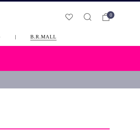
0
G
|
B.R.MALL