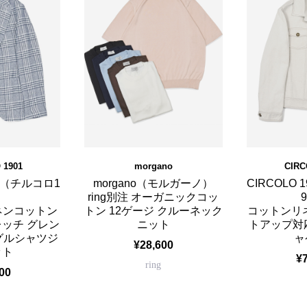
 1901
morgano
CIRC
01（チルコロ1
morgano（モルガーノ）
CIRCOLO
）
ring別注 オーガニックコッ
リネンコットン
トン 12ゲージ クルーネック
コットンリネ
レッチ グレン
ニット
トアップ対
グルシャツジ
ャ
¥28,600
ット
¥
ring
00