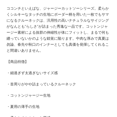
ココンチといえばな、ジャージーカットソーシリーズ。柔らか
くシルキーなタッチの生地にボーダー柄を用いた一枚でもサマ
になるクルーネックは、汎用性の高いナチュラルなサイジング
がなんとも“らしさ”が詰まった秀逸な一品です。コットンジャ
ージー素材による抜群の伸縮性が体にフィットし、まるで何も
纏っていないかのような錯覚に陥ります。中肉な厚みで真夏は
勿論、春先や秋口のインナーとしても真価を発揮してくれるこ
と間違いありません。
【商品特徴】
・細過ぎず太過ぎないサイズ感
・首周りがやや詰まっているクルーネック
・コットンジャージー生地
・夏用の薄手の生地