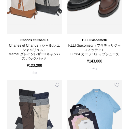
Charles et Charlus
F.LLI Giacometti
Charles et Charlus（シャルル エ
F.LLI Giacometti（フラテッリジャ
シャルリュス）
コメッティ）
Marcel グレインレザー×キャンバ
FG584 カーフ Uチップシューズ
ス バックパック
¥143,000
¥123,200
ring
ring