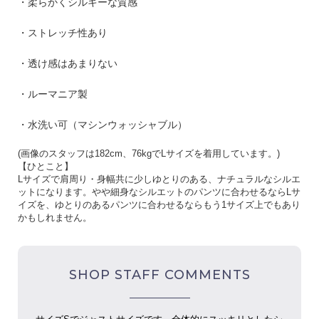
・柔らかくシルキーな質感
・ストレッチ性あり
・透け感はあまりない
・ルーマニア製
・水洗い可（マシンウォッシャブル）
(
画像のスタッフは
182cm
、
76kg
で
L
サイズを着用しています。
)
【ひとこと】
Lサイズで肩周り・身幅共に少しゆとりのある、ナチュラルなシルエ
ットになります。やや細身なシルエットのパンツに合わせるならLサ
イズを、ゆとりのあるパンツに合わせるならもう1サイズ上でもあり
かもしれません。
SHOP STAFF COMMENTS