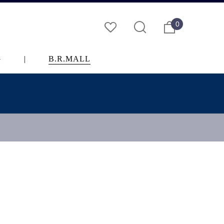
0
G
|
B.R.MALL
…