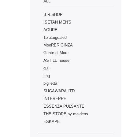
ALL
B.R.SHOP
ISETAN MEN'S
AOURE
1piu1uguale3
MooRER GINZA
Gente di Mare
ASTILE house
guji
ring
biglietta
SUGAWARA LTD.
INTEREPRE
ESSENZA PULSANTE
THE STORE by maidens
ESKAPE