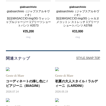
giabsarchivio
giabsarchivio
giabsarchivio（ジャブスアルキヴ
giabsarchivio（ジャブスアルキヴ
ィオ）
ィオ）
別注MASACCIO ring/3G ウォッシ
別注MASACCIO ring/3G シャカヌ
ャブルジャージー 1プリーツショー
メコットン ストレッチ 1プリーツ
トパンツ A3573
ショートパンツ A3768
¥35,200
¥33,000
ring
ring
関連スナップ
STYLE SNAP TOP
Gente di Mare
Gente di Mare
コーディネートの挿し色に /
初夏の大人スタイル / ラルデ
ビアジーニ（BIAGINI）
ィーニ（LARDINI）
2026.07.14
2026.05.19