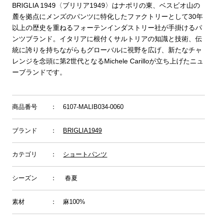
BRIGLIA 1949〈ブリリア1949〉はナポリの東、ベスビオ山の
麓を拠点にメンズのパンツに特化したファクトリーとして30年
以上の歴史を重ねるフォーテンインダストリー社が手掛けるパ
ンツブランド。イタリアに根付くサルトリアの知識と技術、伝
統に誇りを持ちながらもグローバルに視野を広げ、新たなチャ
レンジを念頭に第2世代となるMichele Carilloが立ち上げたニュ
ーブランドです。
商品番号
： 6107-MALIB034-0060
ブランド
：
BRIGLIA1949
カテゴリ
：
ショートパンツ
シーズン
： 春夏
素材
： 麻100%