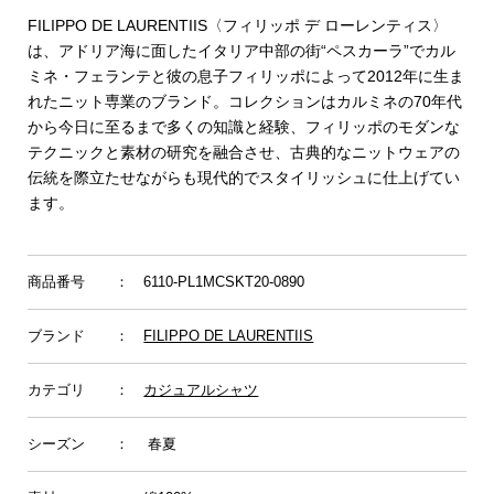
FILIPPO DE LAURENTIIS〈フィリッポ デ ローレンティス〉
は、アドリア海に面したイタリア中部の街“ペスカーラ”でカル
ミネ・フェランテと彼の息子フィリッポによって2012年に生ま
れたニット専業のブランド。コレクションはカルミネの70年代
から今日に至るまで多くの知識と経験、フィリッポのモダンな
テクニックと素材の研究を融合させ、古典的なニットウェアの
伝統を際立たせながらも現代的でスタイリッシュに仕上げてい
ます。
商品番号
： 6110-PL1MCSKT20-0890
ブランド
：
FILIPPO DE LAURENTIIS
カテゴリ
：
カジュアルシャツ
シーズン
： 春夏