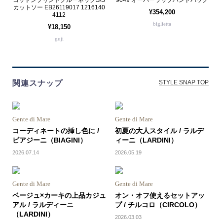
コットンプリントクルーネックS/S
9049 オーバーラップハンドバッグ
カットソー EB26119017 1216140
¥354,200
4112
biglietta
¥18,150
guji
関連スナップ
STYLE SNAP TOP
Gente di Mare
Gente di Mare
コーディネートの挿し色に /
初夏の大人スタイル / ラルデ
ビアジーニ（BIAGINI）
ィーニ（LARDINI）
2026.07.14
2026.05.19
Gente di Mare
Gente di Mare
ベージュ×カーキの上品カジュ
オン・オフ使えるセットアッ
アル / ラルディーニ
プ / チルコロ（CIRCOLO）
（LARDINI）
2026.03.03