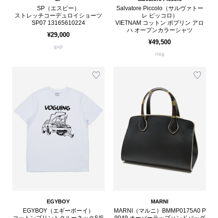
SP（エスピー）
Salvatore Piccolo（サルヴァトー
ストレッチコーデュロイショーツ
レ ピッコロ）
SP07 13165610224
VIETNAM コットン ポプリン アロ
ハ オープンカラーシャツ
¥29,000
¥49,500
guji
ring
EGYBOY
MARNI
EGYBOY（エギーボーイ）
MARNI（マルニ）BMMP0175A0 P