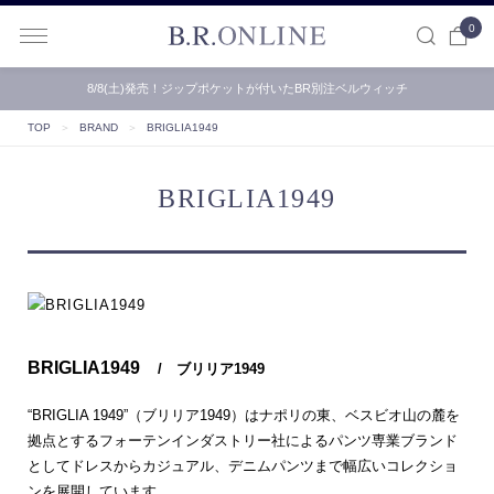
0
B.R.ONLINE
8/8(土)発売！ジップポケットが付いたBR別注ベルウィッチ
【B.R.ONLINE】一部店舗の夏期休業期間とお盆期間による配…
TOP
＞
BRAND
＞
BRIGLIA1949
BRIGLIA1949
BRIGLIA1949
/ ブリリア1949
“BRIGLIA 1949”（ブリリア1949）はナポリの東、ベスビオ山の麓を
拠点とするフォーテンインダストリー社によるパンツ専業ブランド
としてドレスからカジュアル、デニムパンツまで幅広いコレクショ
ンを展開しています。