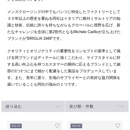
メンズクロージングの中でもパンツに特化したファクトリーとして
３０年以上の歴史を重ねる同社はイタリアに根付くサルトリアの知
識と技術、伝統に誇りを持ちながらもグローバルに視野を広げ、新
たなチャレンジを念頭に第2世代となるMichele Carilloが立ち上げた
ブランドが”BRIGLIA 1949”です。
クオリティとオリジナリティの重要性をコンセプトの基準として掲
げる同ブランドはディテールに強くこだわり、ライフスタイルに対
する高い向上心を持つカスタマーの期待に応えるブランドとして細
部の1つ1つにまで細かく配慮をした製品をプロデュースしていま
す。また、長年に渡り、生地のサプライヤーとの良好な協力関係を
築いていることも同社の強みの１つです。
絞り込む
並び順・件数
NEW
NEW