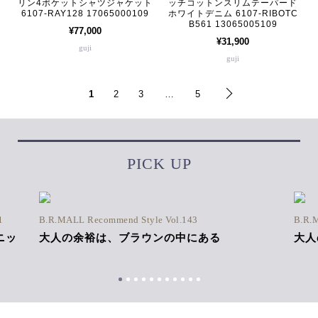
リン4ポケットシャツジャケット
ッチコットンスリムテーパード
6107-RAY128 17065000109
ホワイトデニム 6107-RIBOTC
B561 13065005109
¥77,000
¥31,900
guji
guji
1
2
3
…
5
PICK UP
1
B.R.MALL Recommend Style Vol.143
B.R.
ニッ
大人の余裕は、ブラウンの中にある
大人