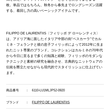
枚。単品ではもちろん、秋冬から春先までロングシーズン活躍
する、着回し力の高いベーシックアイテムです。
FILIPPO DE LAURENTIIS〈フィリッポ デ ローレンティス〉
は、アドリア海に面したイタリア中部の街“ペスカーラ”でカル
ミネ・フェランテと彼の息子フィリッポによって2012年に生ま
れたニット専業のブランド。コレクションはカルミネの70年代
から今日に至るまで多くの知識と経験、フィリッポのモダンな
テクニックと素材の研究を融合させ、古典的なニットウェアの
伝統を際立たせながらも現代的でスタイリッシュに仕上げてい
ます。
商品番号
： 6110-LU1MLJP52-0920
ブランド
：
FILIPPO DE LAURENTIIS