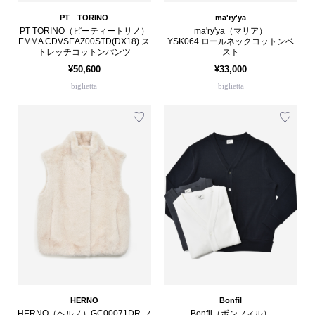
PT TORINO
ma'ry'ya
PT TORINO（ピーティートリノ）
ma'ry'ya（マリア）
EMMA CDVSEAZ00STD(DX18) ス
YSK064 ロールネックコットンベ
トレッチコットンパンツ
スト
¥50,600
¥33,000
biglietta
biglietta
HERNO
Bonfil
HERNO（ヘルノ）GC00071DR フ
Bonfil（ボンフィル）