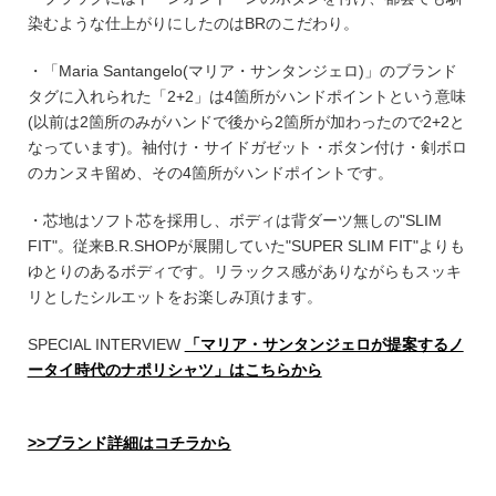
染むような仕上がりにしたのはBRのこだわり。
・「Maria Santangelo(マリア・サンタンジェロ)」のブランド
タグに入れられた「2+2」は4箇所がハンドポイントという意味
(以前は2箇所のみがハンドで後から2箇所が加わったので2+2と
なっています)。袖付け・サイドガゼット・ボタン付け・剣ボロ
のカンヌキ留め、その4箇所がハンドポイントです。
・芯地はソフト芯を採用し、ボディは背ダーツ無しの"SLIM
FIT"。従来B.R.SHOPが展開していた"SUPER SLIM FIT"よりも
ゆとりのあるボディです。リラックス感がありながらもスッキ
リとしたシルエットをお楽しみ頂けます。
SPECIAL INTERVIEW
「マリア・サンタンジェロが提案するノ
ータイ時代のナポリシャツ」はこちらから
>>ブランド詳細はコチラから