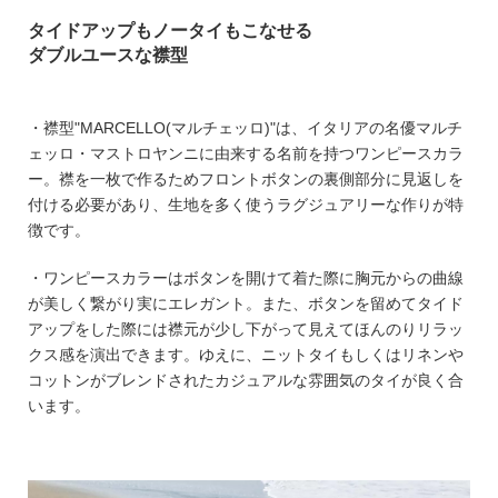
タイドアップもノータイもこなせる
ダブルユースな襟型
・襟型"MARCELLO(マルチェッロ)"は、イタリアの名優マルチ
ェッロ・マストロヤンニに由来する名前を持つワンピースカラ
ー。襟を一枚で作るためフロントボタンの裏側部分に見返しを
付ける必要があり、生地を多く使うラグジュアリーな作りが特
徴です。
・ワンピースカラーはボタンを開けて着た際に胸元からの曲線
が美しく繋がり実にエレガント。また、ボタンを留めてタイド
アップをした際には襟元が少し下がって見えてほんのりリラッ
クス感を演出できます。ゆえに、ニットタイもしくはリネンや
コットンがブレンドされたカジュアルな雰囲気のタイが良く合
います。