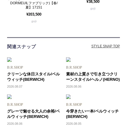
¥38,500
DORMEUILファブリック)【春/
夏】17151
guji
¥203,500
guji
関連スナップ
STYLE SNAP TOP
B.R.SHOP
B.R.SHOP
クリーンな休日スタイル/ベル
素材の上質さで引き立つクリ
ウィッチ(BERWICH)
ーンスタイル/ヘルノ(HERNO)
2026.08.07
2026.08.06
B.R.SHOP
B.R.SHOP
グレーで魅せる大人の余裕/ベ
今穿きたい一本/ベルウィッチ
ルウィッチ(BERWICH)
(BERWICH)
2026.08.06
2026.08.05