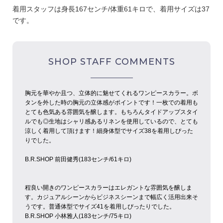
着用スタッフは身長167センチ/体重61キロで、着用サイズは37
です。
SHOP STAFF COMMENTS
胸元を華やか且つ、立体的に魅せてくれるワンピースカラー。ボ
タンを外した時の胸元の立体感がポイントです！一枚での着用も
とても色気ある雰囲気を醸します。もちろんタイドアップスタイ
ルでも◎生地はシャリ感あるリネンを使用しているので、とても
涼しく着用して頂けます！細身体型でサイズ38を着用しぴった
りでした。
B.R.SHOP 前田健秀(183センチ/61キロ)
程良い開きのワンピースカラーはエレガントな雰囲気を醸しま
す。カジュアルシーンからビジネスシーンまで幅広く活用出来そ
うです。普通体型でサイズ41を着用しぴったりでした。
B.R.SHOP 小林雅人(183センチ/75キロ)