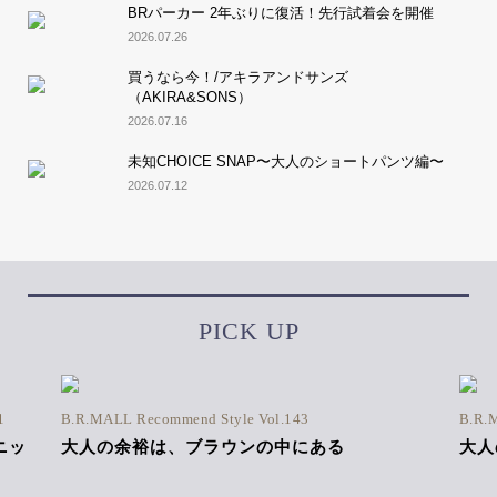
BRパーカー 2年ぶりに復活！先行試着会を開催
2026.07.26
買うなら今！/アキラアンドサンズ
（AKIRA&SONS）
2026.07.16
未知CHOICE SNAP〜大人のショートパンツ編〜
2026.07.12
PICK UP
1
B.R.MALL Recommend Style Vol.143
B.R.
ニッ
大人の余裕は、ブラウンの中にある
大人