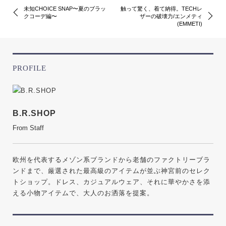
未知CHOICE SNAP〜夏のブラッ
触って驚く、着て納得。TECHレ
クコーデ編〜
ザーの破壊力/エンメティ
(EMMETI)
PROFILE
B.R.SHOP
From Staff
欧州を代表するメゾン系ブランドから老舗のファクトリーブラ
ンドまで、厳選された最高級のアイテムが並ぶ神宮前のセレク
トショップ。ドレス、カジュアルウェア、それに華やかさを添
える小物アイテムで、大人のお洒落を提案。