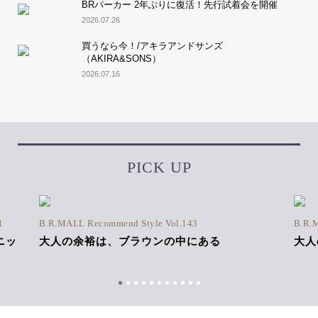
BRパーカー 2年ぶりに復活！先行試着会を開催
2026.07.26
買うなら今！/アキラアンドサンズ
（AKIRA&SONS）
2026.07.16
PICK UP
1
B.R.MALL Recommend Style Vol.143
B.R.
ニッ
大人の余裕は、ブラウンの中にある
大人