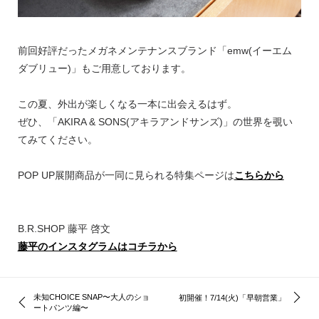
前回好評だったメガネメンテナンスブランド「emw(イーエム
ダブリュー)」もご用意しております。
この夏、外出が楽しくなる一本に出会えるはず。
ぜひ、「AKIRA & SONS(アキラアンドサンズ)」の世界を覗い
てみてください。
POP UP展開商品が一同に見られる特集ページは
こちらから
B.R.SHOP 藤平 啓文
藤平のインスタグラムはコチラから
未知CHOICE SNAP〜大人のショ
初開催！7/14(火)「早朝営業」
ートパンツ編〜