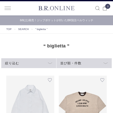
0
B.R.ONLINE
8/8(土)発売！ジップポケットが付いたBR別注ベルウィッチ
TOP
＞
SEARCH
＞
“ biglietta ”
“ biglietta ”
絞り込む
並び順・件数