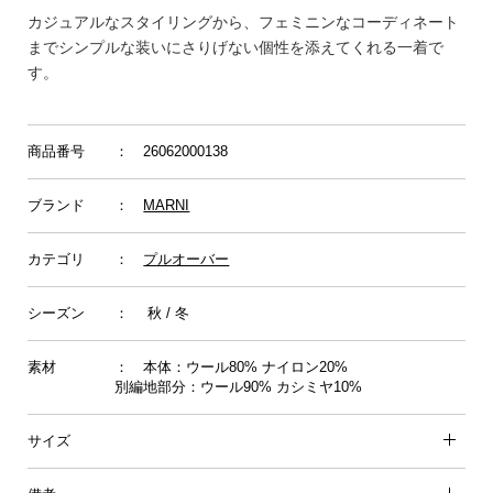
カジュアルなスタイリングから、フェミニンなコーディネート
までシンプルな装いにさりげない個性を添えてくれる一着で
す。
商品番号
： 26062000138
ブランド
：
MARNI
カテゴリ
：
プルオーバー
シーズン
： 秋 / 冬
素材
： 本体：ウール80% ナイロン20%
別編地部分：ウール90% カシミヤ10%
サイズ