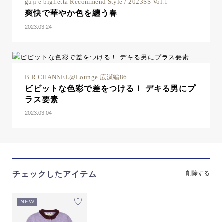
guji e biglietta Recommend Style / 2023SS Vol.1
爽快で華やか色を纏う春
2023.03.24
B.R.CHANNEL@Lounge 広瀬編86
ビビットな色彩で差をつける！ デキる男にプ
ラス要素
2023.03.04
チェックしたアイテム
削除する
NEW