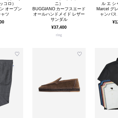
ピッコロ）
ニ）
ル エ 
ネン オープン
BUGGIANO カーフスエード
Marcel
シャツ
オールハンドメイド レザー
ャンバス
サンダル
00
¥1
¥37,400
ring