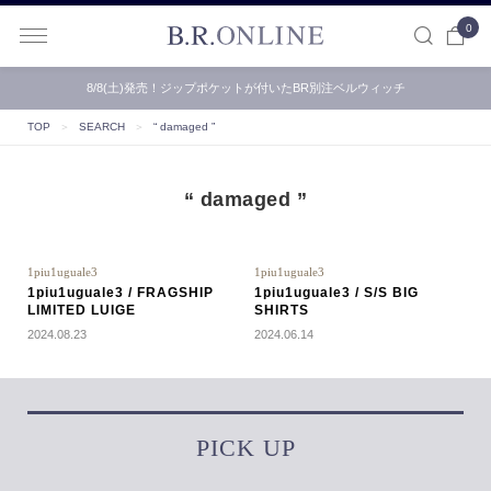
0
B.R.ONLINE
8/8(土)発売！ジップポケットが付いたBR別注ベルウィッチ
TOP
＞
SEARCH
＞
“ damaged ”
“ damaged ”
1piu1uguale3
1piu1uguale3
1piu1uguale3 / FRAGSHIP
1piu1uguale3 / S/S BIG
LIMITED LUIGE
SHIRTS
2024.08.23
2024.06.14
PICK UP