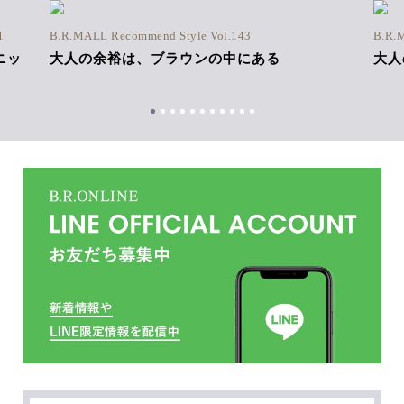
1
B.R.MALL Recommend Style Vol.143
B.R.
ニッ
大人の余裕は、ブラウンの中にある
大人