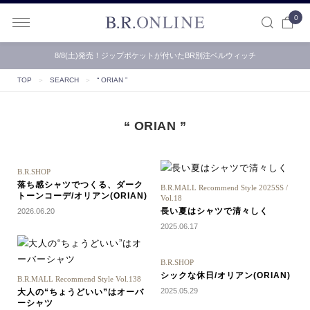
0
B.R.ONLINE
8/8(土)発売！ジップポケットが付いたBR別注ベルウィッチ
TOP
＞
SEARCH
＞
“ ORIAN ”
“ ORIAN ”
B.R.SHOP
落ち感シャツでつくる、ダーク
B.R.MALL Recommend Style 2025SS /
トーンコーデ/オリアン(ORIAN)
Vol.18
長い夏はシャツで清々しく
2026.06.20
2025.06.17
B.R.SHOP
シックな休日/オリアン(ORIAN)
B.R.MALL Recommend Style Vol.138
2025.05.29
大人の“ちょうどいい”はオーバ
ーシャツ