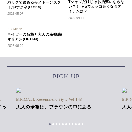
Tシャツだけじゃお洒落にならな
バッグで締めるモノトーンスタ
い？！ ＋αでカッコ良くなるア
イル/テクネ(texnh)
イテムは？
2026.05.07
2022.04.14
B.R.SHOP
ネイビーの品格と大人の余裕感/
オリアン(ORIAN)
2025.06.29
PICK UP
1
B.R.MALL Recommend Style Vol.143
B.R.
ニッ
大人の余裕は、ブラウンの中にある
大人