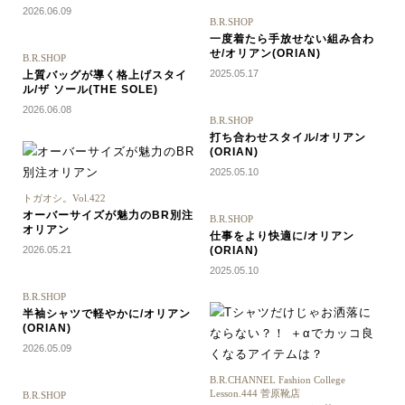
2026.06.09
B.R.SHOP
一度着たら手放せない組み合わ
せ/オリアン(ORIAN)
B.R.SHOP
2025.05.17
上質バッグが導く格上げスタイ
ル/ザ ソール(THE SOLE)
2026.06.08
B.R.SHOP
打ち合わせスタイル/オリアン
(ORIAN)
2025.05.10
トガオシ。Vol.422
オーバーサイズが魅力のBR別注
B.R.SHOP
オリアン
仕事をより快適に/オリアン
2026.05.21
(ORIAN)
2025.05.10
B.R.SHOP
半袖シャツで軽やかに/オリアン
(ORIAN)
2026.05.09
B.R.CHANNEL Fashion College
Lesson.444 菅原靴店
B.R.SHOP