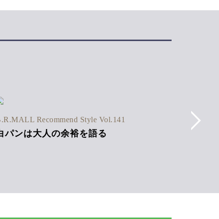
B.R.MAL
.R.MALL Recommend Style Vol.141
ストラ
白パンは大人の余裕を語る