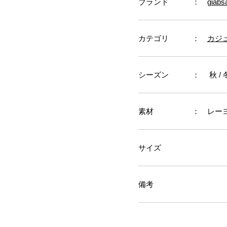
ブランド
：
giabs
カテゴリ
：
カジ
シーズン
： 秋 / 冬
素材
： レーヨ
サイズ
備考