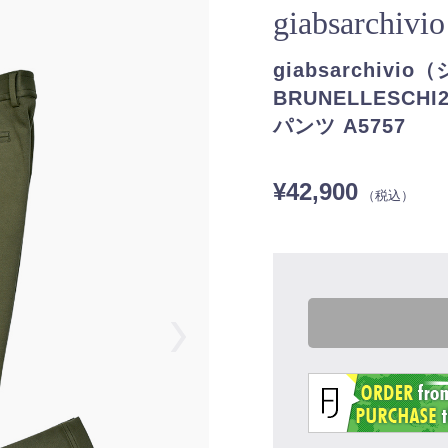
giabsarchivi
giabsarchiv
BRUNELLESC
パンツ A5757
¥42,900
（税込）