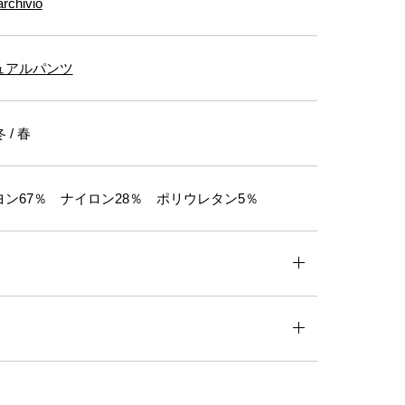
archivio
ュアルパンツ
 / 春
ン67％ ナイロン28％ ポリウレタン5％