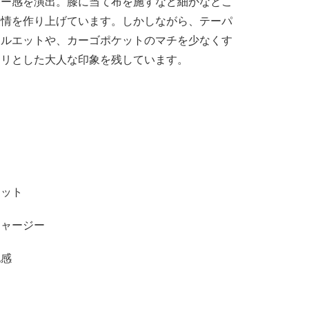
リー感を演出。膝に当て布を施すなど細かなとこ
表情を作り上げています。しかしながら、テーパ
シルエットや、カーゴポケットのマチを少なくす
キリとした大人な印象を残しています。
ト
り
ケット
ジャージー
地感
り