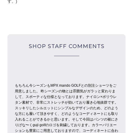
す。)
SHOP STAFF COMMENTS
もちろん今シーズンもMPX mando GOLFとの別注ショーツをご
用意しました。
昨シーズンの物とは雰囲気がガラッと変わりま
して、スポーティな仕様となっております。ナイロン×ポリウレ
タン素材で、非常にストレッチが効いており履き心地抜群です。
スッキリしたシルエットにシンプルなデザインのため、どのよう
な方にも履いて頂きやすく、どのようなコーディネートにも取り
入れることができるかと思います。
そして今回はパンツの裾にさ
りげな〜くguji golfのロゴを刺繍しております。カラーバリエー
ションも豊富にご用意しておりますので、コーディネートに合わ