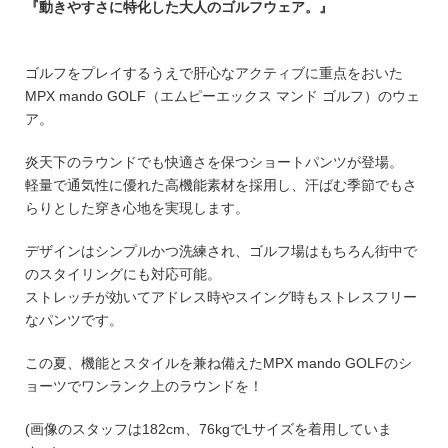
『動きやすさに特化した大人のゴルフウェア。』
ゴルフをプレイするうえで肝心なアクティブに重点をおいた
MPX mando GOLF（エムピーエックス マンド ゴルフ）のウェ
ア。
炎天下のラウンドでも快適さを保つショートパンツが登場。
軽量で通気性に優れた高機能素材を採用し、汗ばむ季節でもさ
らりとした穿き心地を実現します。
デザインはシンプルかつ洗練され、ゴルフ場はもちろん街中で
のスタイリングにも対応可能。
ストレッチが効いてアドレス時やスイング時もストレスフリー
なパンツです。
この夏、機能とスタイルを兼ね備えたMPX mando GOLFのシ
ョーツでワンランク上のラウンドを！
(画像のスタッフは182cm、76kgでLサイズを着用していま