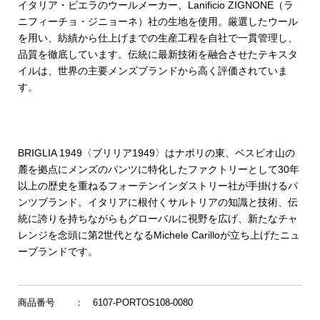
イタリア・ビエラのウールメーカー、Lanificio ZIGNONE（ラ
ニフィーチョ・ジニョーネ）社の生地を使用。厳選したウール
を用い、紡績から仕上げまでの生産工程を自社で一貫管理し、
品質を徹底しています。伝統に最新技術を融合させたテキスタ
イルは、世界の主要メンズブランドから高く評価されていま
す。
BRIGLIA 1949〈ブリリア1949〉はナポリの東、ベスビオ山の
麓を拠点にメンズのパンツに特化したファクトリーとして30年
以上の歴史を重ねるフォーテンインダストリー社が手掛けるパ
ンツブランド。イタリアに根付くサルトリアの知識と技術、伝
統に誇りを持ちながらもグローバルに視野を広げ、新たなチャ
レンジを念頭に第2世代となるMichele Carilloが立ち上げたニュ
ーブランドです。
商品番号
： 6107-PORTOS108-0080