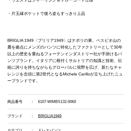
・ウエストはシャーリング＆ドローコード仕様
・片玉縁ポケットで後ろ姿もすっきり上品
BRIGLIA 1949〈ブリリア1949〉はナポリの東、ベスビオ山の
麓を拠点にメンズのパンツに特化したファクトリーとして30年
以上の歴史を重ねるフォーテンインダストリー社が手掛けるパ
ンツブランド。イタリアに根付くサルトリアの知識と技術、伝
統に誇りを持ちながらもグローバルに視野を広げ、新たなチャ
レンジを念頭に第2世代となるMichele Carilloが立ち上げたニュ
ーブランドです。
商品番号
： 6107-WIMBS132-0060
ブランド
：
BRIGLIA1949
カテゴリ
：
ドレスパンツ