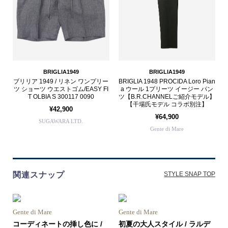
BRIGLIA1949
BRIGLIA1949
ブリリア 1949 / リネン ワンプリー
BRIGLIA 1948 PROCIDA Loro Pian
ツ ショーツ ウエストゴム/EASY FI
a ウール 1プリーツ イージー パン
T OLBIA S 300117 0090
ツ【B.R.CHANNELご紹介モデル】
【干場氏モデル コラボ別注】
¥42,900
¥64,900
SUGAWARA LTD.
Gente di Mare
関連スナップ
STYLE SNAP TOP
Gente di Mare
Gente di Mare
コーディネートの挿し色に /
初夏の大人スタイル / ラルデ