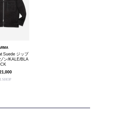
ARMA
at Suede ジップ
ン/KALE/BLA
CK
21,000
R.SHOP