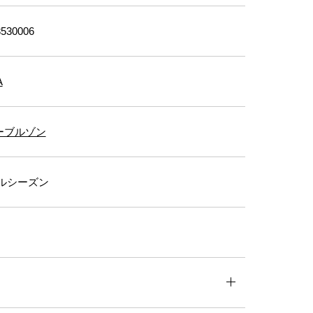
530006
A
ーブルゾン
ルシーズン