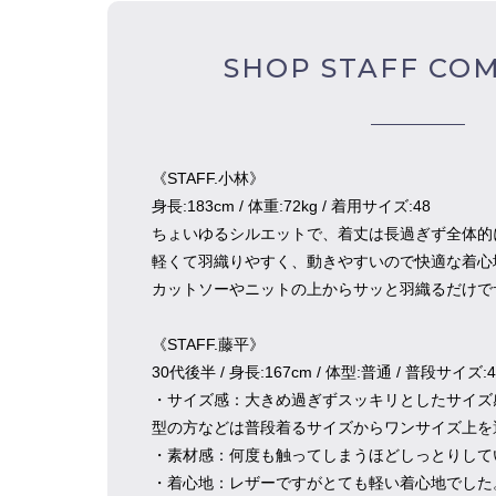
SHOP STAFF CO
《STAFF.小林》
身長:︎︎183︎cm / 体重:72︎kg / 着用サイズ:︎︎48︎
ちょいゆるシルエットで、着丈は長過ぎず全体的
軽くて羽織りやすく、動きやすいので快適な着心
カットソーやニットの上からサッと羽織るだけで
《STAFF.藤平》
30代後半 / 身長:167cm / 体型:普通 / 普段サイズ:
・サイズ感：大きめ過ぎずスッキリとしたサイズ
型の方などは普段着るサイズからワンサイズ上を
・素材感：何度も触ってしまうほどしっとりして
・着心地：レザーですがとても軽い着心地でした