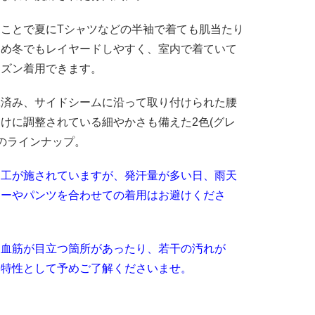
ことで夏にTシャツなどの半袖で着ても肌当たり
ため冬でもレイヤードしやすく、室内で着ていて
ーズン着用できます。
工済み、サイドシームに沿って取り付けられた腰
けに調整されている細やかさも備えた2
色(グレ
)のラインナップ。
工が施されていますが、発汗量が多い日、雨天
ナーやパンツを合わせての着用はお避けくださ
、血筋が目立つ箇所があったり、若干の汚れが
ー特性として予めご了解くださいませ。