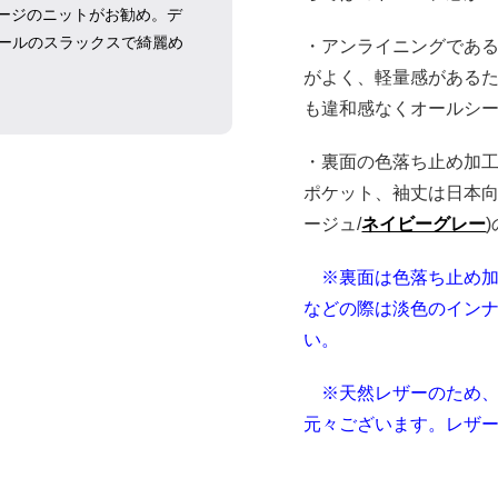
ゲージのニットがお勧め。デ
ールのスラックスで綺麗め
・アンライニングである
がよく、軽量感がある
も違和感なくオールシ
・裏面の色落ち止め加
ポケット、
袖丈は日本向
ージュ/
ネイビーグレー
※裏面は色落ち止め加
などの際は淡色のイン
い。
※天然
レザーのため
元々ございます。レザ