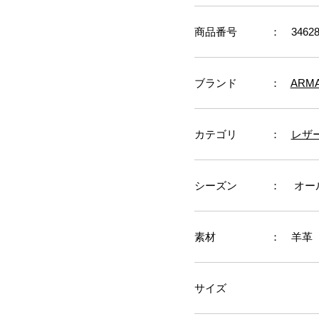
商品番号
： 34628
ブランド
：
ARM
カテゴリ
：
レザ
シーズン
： オー
素材
： 羊革
サイズ