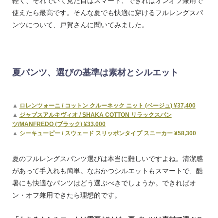
軽く、それでいて見た目はスマート、できればオンオフ兼用で
使えたら最高です。そんな夏でも快適に穿けるフルレングスパ
ンツについて、戸賀さんに聞いてみました。
夏パンツ、選びの基準は素材とシルエット
▲
ロレンツォーニ / コットン クルーネック ニット (ベージュ) ¥37,400
▲
ジャブスアルキヴィオ / SHAKA COTTON リラックスパン
ツ/MANFREDO (ブラック) ¥33,000
▲
シーキューピー / スウェード スリッポンタイプ スニーカー ¥58,300
夏のフルレングスパンツ選びは本当に難しいですよね。清潔感
があって手入れも簡単。なおかつシルエットもスマートで、酷
暑にも快適なパンツはどう選ぶべきでしょうか。できればオ
ン・オフ兼用できたら理想的です。