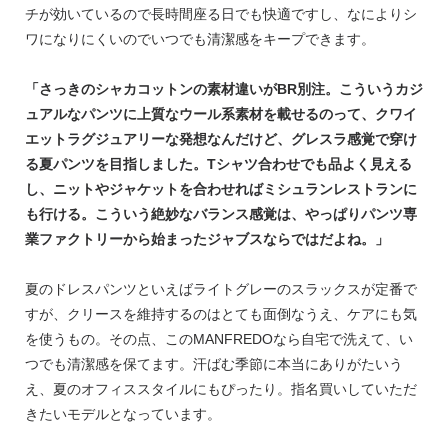
チが効いているので長時間座る日でも快適ですし、なによりシ
ワになりにくいのでいつでも清潔感をキープできます。
「さっきのシャカコットンの素材違いがBR別注。こういうカジ
ュアルなパンツに上質なウール系素材を載せるのって、クワイ
エットラグジュアリーな発想なんだけど、グレスラ感覚で穿け
る夏パンツを目指しました。Tシャツ合わせでも品よく見える
し、ニットやジャケットを合わせればミシュランレストランに
も行ける。こういう絶妙なバランス感覚は、やっぱりパンツ専
業ファクトリーから始まったジャブスならではだよね。」
夏のドレスパンツといえばライトグレーのスラックスが定番で
すが、クリースを維持するのはとても面倒なうえ、ケアにも気
を使うもの。その点、このMANFREDOなら自宅で洗えて、い
つでも清潔感を保てます。汗ばむ季節に本当にありがたいう
え、夏のオフィススタイルにもぴったり。指名買いしていただ
きたいモデルとなっています。