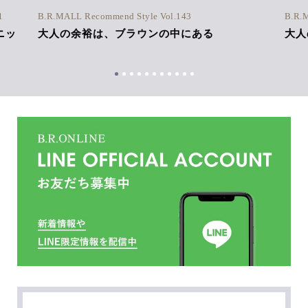
1
B.R.MALL Recommend Style Vol.143
B.R.
ニッ
大人の余裕は、ブラウンの中にある
大人