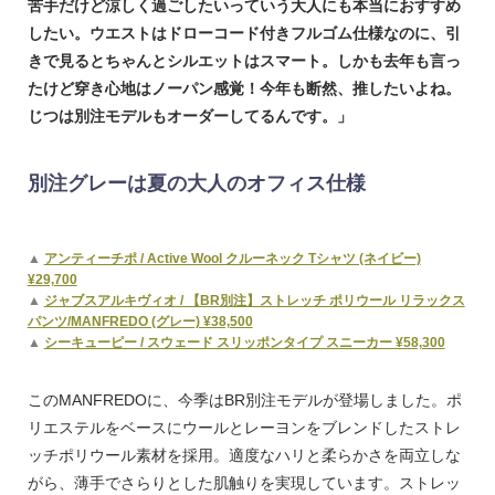
苦手だけど涼しく過ごしたいっていう大人にも本当におすすめ
したい。ウエストはドローコード付きフルゴム仕様なのに、引
きで見るとちゃんとシルエットはスマート。しかも去年も言っ
たけど穿き心地はノーパン感覚！今年も断然、推したいよね。
じつは別注モデルもオーダーしてるんです。」
別注グレーは夏の大人のオフィス仕様
▲
アンティーチポ / Active Wool クルーネック Tシャツ (ネイビー)
¥29,700
▲
ジャブスアルキヴィオ / 【BR別注】ストレッチ ポリウール リラックス
パンツ/MANFREDO (グレー) ¥38,500
▲
シーキューピー / スウェード スリッポンタイプ スニーカー ¥58,300
このMANFREDOに、今季はBR別注モデルが登場しました。ポ
リエステルをベースにウールとレーヨンをブレンドしたストレ
ッチポリウール素材を採用。適度なハリと柔らかさを両立しな
がら、薄手でさらりとした肌触りを実現しています。ストレッ