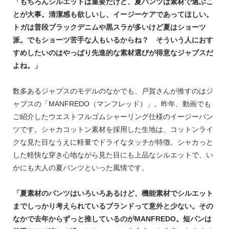
「もちろんシルエットは重要だけど、夏パンツは素材で選ぶこ
とが大事。清潔感も欲しいし、イージーケアであってほしい。
トガは普段ブラックデニムや黒スラが多いけど夏はショーツ
派。でもショーツ苦手な人もいるからね？ そういう人におす
すめしたいのはやっぱり先進的な素材選びが得意なジャブスだ
よね。」
数多あるジャブスのモデルのなかでも、戸賀さんが推すのはジ
ャブスの「MANFREDO（マンフレッド）」。昨年、動画でも
ご紹介したウエストフルゴムシャーリング仕様のイージーパン
ツです。シャカコットン素材を採用した生地は、コットンライ
クな見た目なうえに軽量でドライなタッチが特徴。シャカっと
した軽快な穿き心地ながら見た目にも上品なシルエットで、い
かにも大人の夏パンツといった風情です。
「夏素材のパンツはいろいろあるけど、機能素材でシルエット
までしっかり考えられているブランドって意外と少ない。その
なかで去年からずっと推しているのがMANFREDO。短パンは