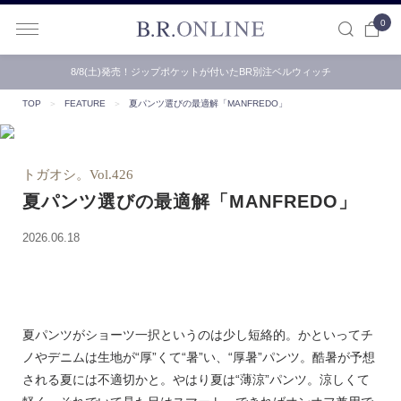
0
B.R.ONLINE
8/8(土)発売！ジップポケットが付いたBR別注ベルウィッチ
TOP
＞
FEATURE
＞
夏パンツ選びの最適解「MANFREDO」
トガオシ。Vol.426
夏パンツ選びの最適解「MANFREDO」
2026.06.18
夏パンツがショーツ一択というのは少し短絡的。かといってチ
ノやデニムは生地が“厚”くて“暑”い、“厚暑”パンツ。酷暑が予想
される夏には不適切かと。やはり夏は“薄涼”パンツ。涼しくて