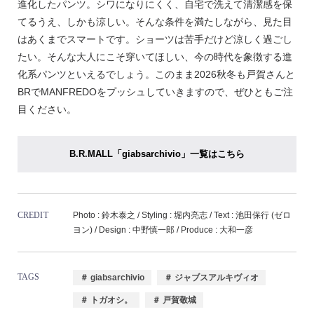
進化したパンツ。シワになりにくく、自宅で洗えて清潔感を保
てるうえ、しかも涼しい。そんな条件を満たしながら、見た目
はあくまでスマートです。ショーツは苦手だけど涼しく過ごし
たい。そんな大人にこそ穿いてほしい、今の時代を象徴する進
化系パンツといえるでしょう。このまま2026秋冬も戸賀さんと
BRでMANFREDOをプッシュしていきますので、ぜひともご注
目ください。
B.R.MALL「giabsarchivio」一覧はこちら
CREDIT
Photo : 鈴木泰之 / Styling : 堀内亮志 / Text : 池田保行 (ゼロ
ヨン) / Design : 中野慎一郎 / Produce : 大和一彦
TAGS
＃ giabsarchivio
＃ ジャブスアルキヴィオ
＃ トガオシ。
＃ 戸賀敬城