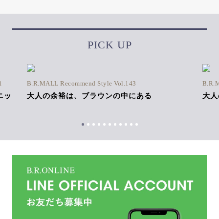
PICK UP
1
B.R.MALL Recommend Style Vol.143
B.R.
ニッ
大人の余裕は、ブラウンの中にある
大人