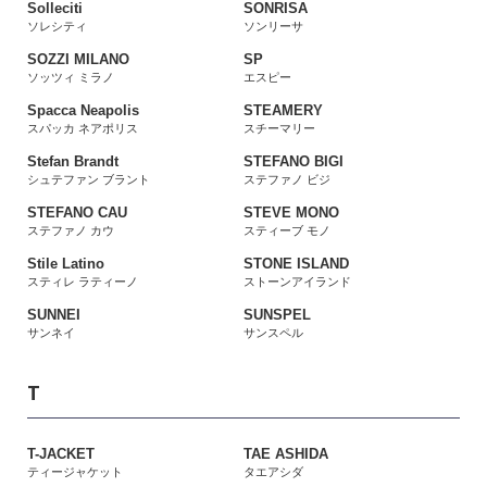
Solleciti
SONRISA
ソレシティ
ソンリーサ
SOZZI MILANO
SP
ソッツィ ミラノ
エスピー
Spacca Neapolis
STEAMERY
スパッカ ネアポリス
スチーマリー
Stefan Brandt
STEFANO BIGI
シュテファン ブラント
ステファノ ビジ
STEFANO CAU
STEVE MONO
ステファノ カウ
スティーブ モノ
Stile Latino
STONE ISLAND
スティレ ラティーノ
ストーンアイランド
SUNNEI
SUNSPEL
サンネイ
サンスペル
T
T-JACKET
TAE ASHIDA
ティージャケット
タエアシダ