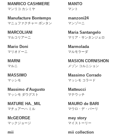
MANRICO CASHMERE
MANTO
マンリコ カシミヤ
マント
Manufacture Bontemps
manzoni24
マニュファクチャー ボンタン
マンゾーニ
MARCOLIANI
Maria Santangelo
マルコリアーニ
マリア・サンタンジェロ
Mario Doni
Marmolada
マリオドーニ
マルモラーダ
MARNI
MASION CORNISHON
マルニ
メゾン コルニション
MASSIMO
Massimo Corrado
マッシモ
マッシモ コラード
Massimo d'Augusto
Matteucci
マッシモ ダウグスト
マテウッチ
MATURE HA._MIL
MAURO de BARI
マチュアーハ ミル
マウロ・デ・バーリ
McGEORGE
mey story
マックジョージ
マイストーリー
mii
mii collection