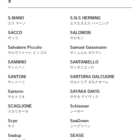
S
S.MANO
S.N.S HERNING
エス マーノ
エスエヌエス ハーニング
SACCO
SALOMON
ザッコ
サロモン
Salvatore Piccolo
Samuel Gassmann
サルヴァトーレ ピッコロ
サミュエル ガスマン
SANNINO
SANTANIELLO
サンニーノ
サンタニエッロ
SANTONI
SARTORIA DALCUORE
サントーニ
サルトリア ダルクオーレ
Sartorio
SAYAKA DAVIS
サルトリオ
サヤカ デイヴィス
SCAGLIONE
Schiesser
スカリオーネ
シーサー
Scye
SeaGreen
サイ
シーグリーン
Sealup
SEASE