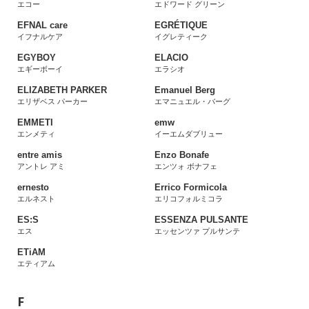
エコー
エドワード グリーン
EFNAL care
EGRÉTIQUE
イフナルケア
イグレティーク
EGYBOY
ELACIO
エギーボーイ
エラシオ
ELIZABETH PARKER
Emanuel Berg
エリザベス パーカー
エマニュエル・バーグ
EMMETI
emw
エンメティ
イーエムダブリュー
entre amis
Enzo Bonafe
アントレ アミ
エンツォ ボナフェ
ernesto
Errico Formicola
エルネスト
エリコフォルミコラ
ES:S
ESSENZA PULSANTE
エス
エッセンツァ プルサンテ
ETiAM
エティアム
F