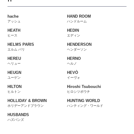
hache
HAND ROOM
アッシュ
ハンドルーム
HEATH
HEDIN
ヒース
エディン
HELMS PARIS
HENDERSON
エルム パリ
ヘンダーソン
HEREU
HERNO
ヘリュー
ヘルノ
HEUGN
HEVÒ
ユーゲン
イーヴォ
HILTON
Hiroshi Tsubouchi
ヒルトン
ヒロシツボウチ
HOLLIDAY & BROWN
HUNTING WORLD
ホリデーアンドブラウン
ハンティング・ワールド
HUSBANDS
ハズバンズ