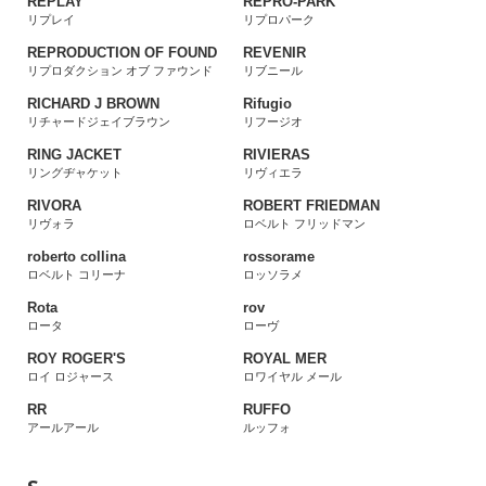
REPLAY
REPRO-PARK
リプレイ
リプロパーク
REPRODUCTION OF FOUND
REVENIR
リプロダクション オブ ファウンド
リブニール
RICHARD J BROWN
Rifugio
リチャードジェイブラウン
リフージオ
RING JACKET
RIVIERAS
リングヂャケット
リヴィエラ
RIVORA
ROBERT FRIEDMAN
リヴォラ
ロベルト フリッドマン
roberto collina
rossorame
ロベルト コリーナ
ロッソラメ
Rota
rov
ロータ
ローヴ
ROY ROGER'S
ROYAL MER
ロイ ロジャース
ロワイヤル メール
RR
RUFFO
アールアール
ルッフォ