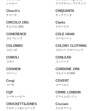
シャルべ
クリスチャン ワイナンツ
Church's
CINQUANTA
チャーチ
チンクアンタ
CIRCOLO 1901
Clarks
チルコロ 1901
クラークス
COHERENCE
COLE HAAN
コヒーレンス
コールハーン
COLOMBO
COLONY CLOTHING
コロンボ
コロニー クロージング
COMOLI
CONLEAD
コモリ
コンリード
COOHEM
CORDONE 1956
コーヘン
コルドーネ1956
Corgi
COVERT
コーギ
コーベルト
CQP
CRIME LONDON
シーキューピー
クライムロンドン
CROCKETT&JONES
Cruciani
クロケット&ジョーンズ
クルチアーニ