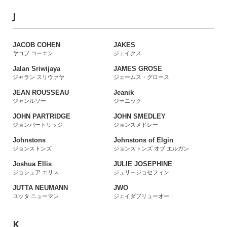
J
JACOB COHEN
JAKES
ヤコブ コーエン
ジェイクス
Jalan Sriwijaya
JAMES GROSE
ジャラン スリウァヤ
ジェームス・グロース
JEAN ROUSSEAU
Jeanik
ジャンルソー
ジーニック
JOHN PARTRIDGE
JOHN SMEDLEY
ジョンパートリッジ
ジョンスメドレー
Johnstons
Johnstons of Elgin
ジョンストンズ
ジョンストンズ オブ エルガン
Joshua Ellis
JULIE JOSEPHINE
ジョシュア エリス
ジュリージョセフィン
JUTTA NEUMANN
JWO
ユッタ ニューマン
ジェイダブリューオー
K