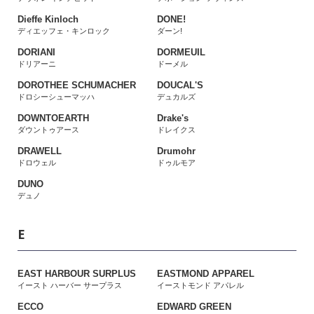
Dieffe Kinloch
DONE!
ディエッフェ・キンロック
ダーン!
DORIANI
DORMEUIL
ドリアーニ
ドーメル
DOROTHEE SCHUMACHER
DOUCAL'S
ドロシーシューマッハ
デュカルズ
DOWNTOEARTH
Drake's
ダウントゥアース
ドレイクス
DRAWELL
Drumohr
ドロウェル
ドゥルモア
DUNO
デュノ
E
EAST HARBOUR SURPLUS
EASTMOND APPAREL
イースト ハーバー サープラス
イーストモンド アパレル
ECCO
EDWARD GREEN