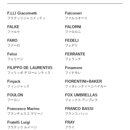
F.LLI Giacometti
Falconeri
フラテッリジャコメッティ
ファルコネーリ
FALKE
FALORNI
ファルケ
ファロルニ
FARO
FEDELI
ファーロ
フェデリ
Felisi
FERRANTE
フェリージ
フェランテ
FILIPPO DE LAURENTIIS
Finamore
フィリッポ デ ローレンティス
フィナモレ
Finjack
FIORENTINI+BAKER
フィンジャック
フィオレンティーニベイカー
FOULON
FOX UMBRELLAS
フーロン
フォックス アンブレラ
Francesco Marino
FRANCO BASSI
フランチェスコ マリーノ
フランコ バッシ
Fratelli Luigi
FRAY
フラテッリ ルイージ
フライ