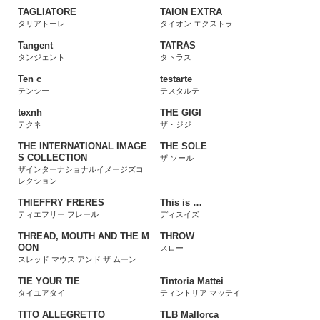
TAGLIATORE
TAION EXTRA
タリアトーレ
タイオン エクストラ
Tangent
TATRAS
タンジェント
タトラス
Ten c
testarte
テンシー
テスタルテ
texnh
THE GIGI
テクネ
ザ・ジジ
THE INTERNATIONAL IMAGE
THE SOLE
S COLLECTION
ザ ソール
ザインターナショナルイメージズコ
レクション
THIEFFRY FRERES
This is …
ティエフリー フレール
ディスイズ
THREAD, MOUTH AND THE M
THROW
OON
スロー
スレッド マウス アンド ザ ムーン
TIE YOUR TIE
Tintoria Mattei
タイユアタイ
ティントリア マッテイ
TITO ALLEGRETTO
TLB Mallorca