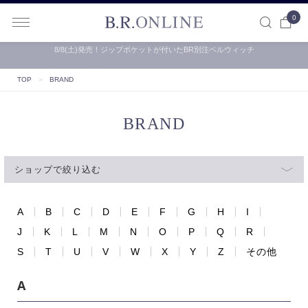
0
B.R.ONLINE
【B.R.ONLINE】一部店舗の夏期休業期間とお盆期間による配…
TOP
＞
BRAND
BRAND
ショップで絞り込む
A
B
C
D
E
F
G
H
I
J
K
L
M
N
O
P
Q
R
S
T
U
V
W
X
Y
Z
その他
A