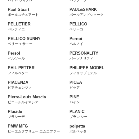
パオロ ヴィタレ
パラブーツ
Paul Stuart
PAUL&SHARK
ポールスチュアート
ポールアンドシャーク
PELLETIER
PELLICO
ペレティエ
ペリーコ
PELLICO SUNNY
Pernoi
ペリーコ サニー
ペルノイ
Persol
PERSONALITY
ペルソール
パーソナリティ
PHIL PETTER
PHILIPPE MODEL
フィルペター
フィリップモデル
PIACENZA
PICEA
ピアチェンツァ
ピセア
Pierre-Louis Mascia
PINE
ピエールルイマシア
パイン
Placide
PLAN C
プラシーデ
プラン シー
PMW MFG
polpetta
ピーエムダブリュー エムエフジー
ポルペッタ