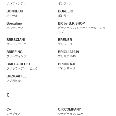
ボンファンティ
ボンフィル
BONHEUR
BORELIO
ボネール
ボレリオ
Borsalino
BR by B.R.SHOP
ボルサリーノ
ビーアール バイ ビー・アール・ショ
ップ
BRESCIANI
BREUER
ブレッシアーニ
ブリューワー
BRIEFING
BRIGLIA1949
ブリーフィング
ブリリア1949
BRILLA DI PIU
BRONZAJI
ブリッラ・ディ・ピュウ
ブロンザージ
BUZIGAHILL
ブジガヒル
C
C+
C.P.COMPANY
シープラス
シーピーカンパニー