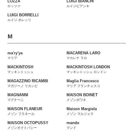
LOZZA
LUIGI BIANCHI
ロッツァ
ルイジビアンキ
LUIGI BORRELLI
ルイジ ボレッリ
M
ma'ry'ya
MACARENA LARO
マリア
マカレナ ラロ
MACKINTOSH
MACKINTOSH LONDON
マッキントッシュ
マッキントッシュ ロンドン
MAGAZZINO RICAMBI
Maglia Francesco
マガジーノ リカンビ
マリア フランチェスコ
MAGNANNI
MAISON BOINET
マグナーニ
メゾンボワネ
MAISON FLANEUR
Maison Margiela
メゾン フラネール
メゾン マルジェラ
MAISON OCTOPUSSY
mando
メゾンオクトパシー
マンド