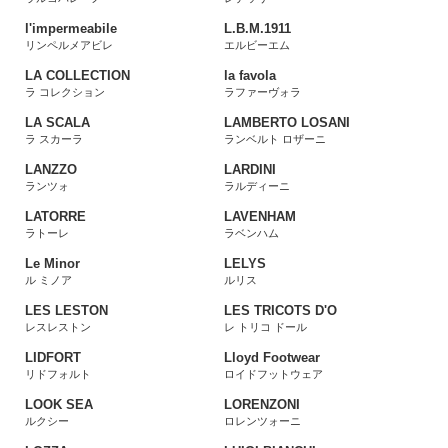
l'impermeabile
L.B.M.1911
リンペルメアビレ
エルビーエム
LA COLLECTION
la favola
ラ コレクション
ラファーヴォラ
LA SCALA
LAMBERTO LOSANI
ラ スカーラ
ランベルト ロザーニ
LANZZO
LARDINI
ランツォ
ラルディーニ
LATORRE
LAVENHAM
ラトーレ
ラベンハム
Le Minor
LELYS
ル ミノア
ルリス
LES LESTON
LES TRICOTS D'O
レスレストン
レ トリコ ドール
LIDFORT
Lloyd Footwear
リドフォルト
ロイドフットウェア
LOOK SEA
LORENZONI
ルクシー
ロレンツォーニ