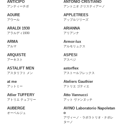
ANTICIPO
ANTONIO CRISTIANO
アンティーチポ
アントニオ クリスティアーノ
AOURE
APPLETREES
アウール
アップルツリーズ
ARALDI 1930
ARIANNA
アラルディ1930
アリアンナ
ARMA
Armor-lux
アルマ
アルモリュクス
ARQUISTE
ASPESI
アーキスト
アスペジ
ASTALIFT MEN
astorflex
アスタリフト メン
アストールフレックス
at me
Ateliers Gauthier
アットミー
アトリエ ゴティエ
Atlier TUFFERY
Atto Vannucci
アトリエ テュフリー
アット ヴァンヌッチ
AUBERGE
AVINO Laboratorio Napoletan
o
オーベルジュ
アヴィーノ・ラボラトリオ・ナポレ
ターノ