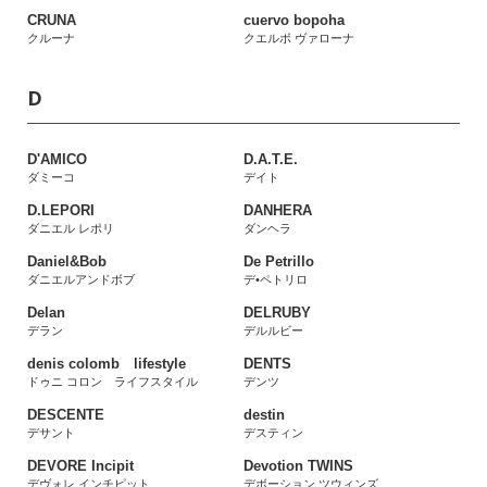
CRUNA
cuervo bopoha
クルーナ
クエルボ ヴァローナ
D
D'AMICO
D.A.T.E.
ダミーコ
デイト
D.LEPORI
DANHERA
ダニエル レポリ
ダンヘラ
Daniel&Bob
De Petrillo
ダニエルアンドボブ
デ•ペトリロ
Delan
DELRUBY
デラン
デルルビー
denis colomb lifestyle
DENTS
ドゥニ コロン ライフスタイル
デンツ
DESCENTE
destin
デサント
デスティン
DEVORE Incipit
Devotion TWINS
デヴォレ インチピット
デボーション ツウィンズ