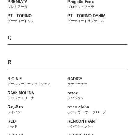
PREMIATA
Progetto Fede
プレミアータ
プロゲットフェデ
PT TORINO
PT TORINO DENIM
ピーティートリノ
ピーティートリノデニム
Q
R
R.C.A.F
RADICE
アールシーエーフットウェア
ラディーチェ
RAffa MOLINA
rasox
ラッファモリーナ
ラソックス
Ray-Ban
rdv o globe
レイバン
ランデヴー オー グローブ
RED
RENCONTRANT
レッド
レンコントラント