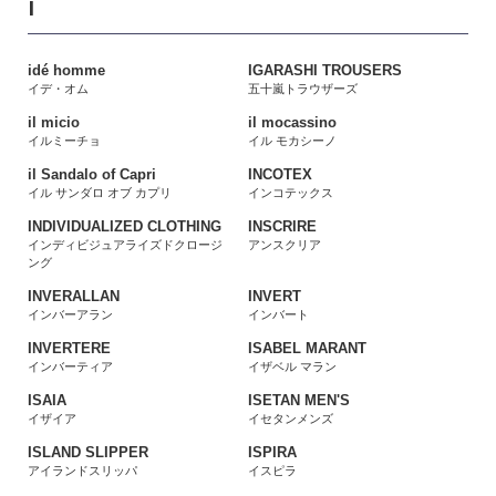
I
idé homme
IGARASHI TROUSERS
イデ・オム
五十嵐トラウザーズ
il micio
il mocassino
イルミーチョ
イル モカシーノ
il Sandalo of Capri
INCOTEX
イル サンダロ オブ カプリ
インコテックス
INDIVIDUALIZED CLOTHING
INSCRIRE
インディビジュアライズドクロージ
アンスクリア
ング
INVERALLAN
INVERT
インバーアラン
インバート
INVERTERE
ISABEL MARANT
インバーティア
イザベル マラン
ISAIA
ISETAN MEN'S
イザイア
イセタンメンズ
ISLAND SLIPPER
ISPIRA
アイランドスリッパ
イスピラ