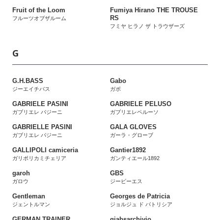
Fruit of the Loom
Fumiya Hirano THE TROUSE
RS
フルーツオブザルーム
フミヤ ヒラノ ザ トラウザーズ
G
G.H.BASS
Gabo
ジーエイチバス
ガボ
GABRIELE PASINI
GABRIELE PELUSO
ガブリエレ パジーニ
ガブリエレペルーソ
GABRIELLE PASINI
GALA GLOVES
ガブリエレ パジーニ
ガーラ・グローブ
GALLIPOLI camiceria
Gantier1892
ガリポリカミチェリア
ガンティエール1892
garoh
GBS
ガロウ
ジービーエス
Gentleman
Georges de Patricia
ジェントルマン
ジョルジュ ド パトリシア
GERMAN TRAINER
giabsarchivio