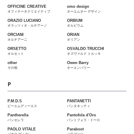
OFFICINE CREATIVE
omo design
オフィチーネクリエイティブ
オーエムオー デザイン
ORAZIO LUCIANO
ORBIUM
オラッツィオ・ルチアーノ
オルビウム
ORCIANI
ORIAN
オルチアーニ
オリアン
ORSETTO
OSVALDO TRUCCHI
オルセット
オズヴァルド トルッキ
other
Owen Barry
その他
オーエンバリー
P
P.M.D.S
PANTANETTI
ピーエムディーエス
パンタネッティ
Pantherella
Pantofola d'Oro
パンセレラ
パントフォラ・ドーロ
PAOLO VITALE
Paraboot