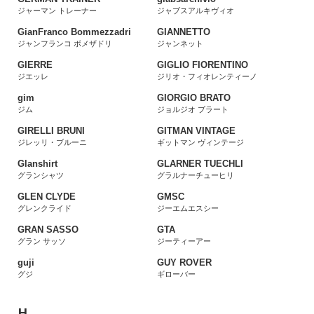
ジャーマン トレーナー
ジャブスアルキヴィオ
GianFranco Bommezzadri
GIANNETTO
ジャンフランコ ボメザドリ
ジャンネット
GIERRE
GIGLIO FIORENTINO
ジエッレ
ジリオ・フィオレンティーノ
gim
GIORGIO BRATO
ジム
ジョルジオ ブラート
GIRELLI BRUNI
GITMAN VINTAGE
ジレッリ・ブルーニ
ギットマン ヴィンテージ
Glanshirt
GLARNER TUECHLI
グランシャツ
グラルナーチューヒリ
GLEN CLYDE
GMSC
グレンクライド
ジーエムエスシー
GRAN SASSO
GTA
グラン サッソ
ジーティーアー
guji
GUY ROVER
グジ
ギローバー
H