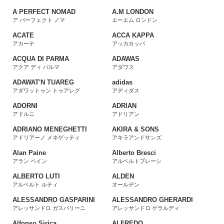
A PERFECT NOMAD
A.M LONDON
ア パーフェクト ノマ
エーエム ロンドン
ACATE
ACCA KAPPA
アカーテ
アッカカッパ
ACQUA DI PARMA
ADAWAS
アクア ディ パルマ
アダワス
ADAWAT'N TUAREG
adidas
アダワットゥン トゥアレグ
アディダス
ADORNI
ADRIAN
アドルニ
アドリアン
ADRIANO MENEGHETTI
AKIRA & SONS
アドリアーノ メネゲッティ
アキラアンドサンズ
Alan Paine
Alberto Bresci
アラン ペイン
アルベルトブレーシ
ALBERTO LUTI
ALDEN
アルベルト ルティ
オールデン
ALESSANDRO GASPARINI
ALESSANDRO GHERARDI
アレッサンドロ ガスパリーニ
アレッサンドロ ゲラルディ
Alfonso Sirica
ALFREDO