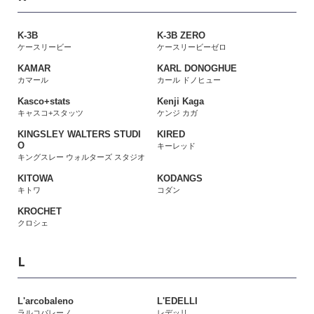
K-3B
K-3B ZERO
ケースリービー
ケースリービーゼロ
KAMAR
KARL DONOGHUE
カマール
カール ドノヒュー
Kasco+stats
Kenji Kaga
キャスコ+スタッツ
ケンジ カガ
KINGSLEY WALTERS STUDI
KIRED
O
キーレッド
キングスレー ウォルターズ スタジオ
KITOWA
KODANGS
キトワ
コダン
KROCHET
クロシェ
L
L'arcobaleno
L'EDELLI
ラルコバレーノ
レデッリ