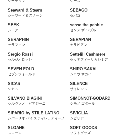
シーラップ
シーズ
Seaward & Stearn
SEBAGO
シーワード & スターン
セバゴ
SEEK
sense the pebble
シーク
センス ザ ペブル
SERAPHIN
SERAPIAN
セラファン
セラピアン
Sergio Rossi
Settefili Cashmere
セルジオロッシ
セッテフィーリカシミア
SEVEN FOLD
SHIRO SAKAI
セブンフォールド
シロウ サカイ
SICAS
SILENCE
シカス
サイレンス
SILVANO BIAGINI
SIMONNOT-GODARD
シルヴァノ ビアジーニ
シモノ ゴダール
SIPARIO by STILE LATINO
SIVIGLIA
シパーリオ バイ スティレラティーノ
シビリア
SLOANE
SOFT GOODS
スローン
ソフトグッズ