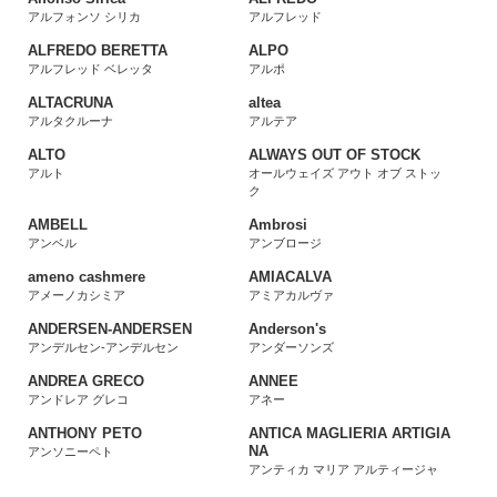
アルフォンソ シリカ
アルフレッド
ALFREDO BERETTA
ALPO
アルフレッド ベレッタ
アルポ
ALTACRUNA
altea
アルタクルーナ
アルテア
ALTO
ALWAYS OUT OF STOCK
アルト
オールウェイズ アウト オブ ストッ
ク
AMBELL
Ambrosi
アンベル
アンブロージ
ameno cashmere
AMIACALVA
アメーノカシミア
アミアカルヴァ
ANDERSEN-ANDERSEN
Anderson's
アンデルセン-アンデルセン
アンダーソンズ
ANDREA GRECO
ANNEE
アンドレア グレコ
アネー
ANTHONY PETO
ANTICA MAGLIERIA ARTIGIA
NA
アンソニーペト
アンティカ マリア アルティージャ