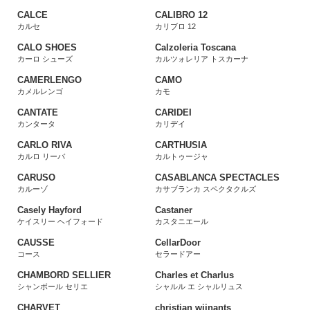
CALCE
CALIBRO 12
カルセ
カリブロ 12
CALO SHOES
Calzoleria Toscana
カーロ シューズ
カルツォレリア トスカーナ
CAMERLENGO
CAMO
カメルレンゴ
カモ
CANTATE
CARIDEI
カンタータ
カリデイ
CARLO RIVA
CARTHUSIA
カルロ リーバ
カルトゥージャ
CARUSO
CASABLANCA SPECTACLES
カルーゾ
カサブランカ スペクタクルズ
Casely Hayford
Castaner
ケイスリー ヘイフォード
カスタニエール
CAUSSE
CellarDoor
コース
セラードアー
CHAMBORD SELLIER
Charles et Charlus
シャンボール セリエ
シャルル エ シャルリュス
CHARVET
christian wijnants