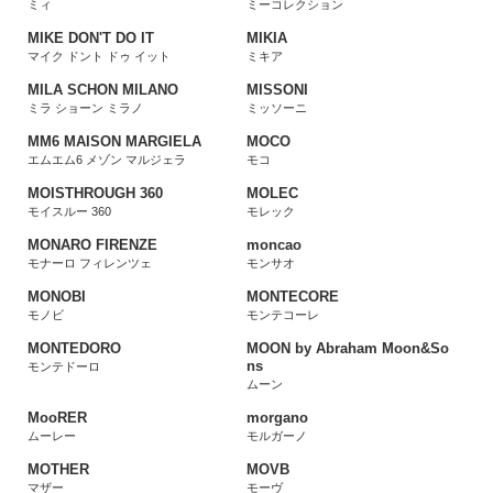
ミィ
ミーコレクション
MIKE DON'T DO IT
MIKIA
マイク ドント ドゥ イット
ミキア
MILA SCHON MILANO
MISSONI
ミラ ショーン ミラノ
ミッソーニ
MM6 MAISON MARGIELA
MOCO
エムエム6 メゾン マルジェラ
モコ
MOISTHROUGH 360
MOLEC
モイスルー 360
モレック
MONARO FIRENZE
moncao
モナーロ フィレンツェ
モンサオ
MONOBI
MONTECORE
モノビ
モンテコーレ
MONTEDORO
MOON by Abraham Moon&So
ns
モンテドーロ
ムーン
MooRER
morgano
ムーレー
モルガーノ
MOTHER
MOVB
マザー
モーヴ