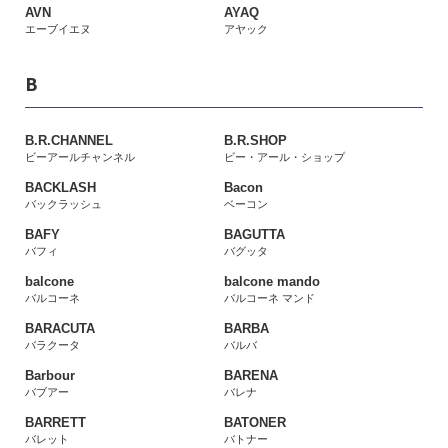
AVN
AYAQ
エーブイエヌ
アヤック
B
B.R.CHANNEL
B.R.SHOP
ビーアールチャンネル
ビー・アール・ショップ
BACKLASH
Bacon
バックラッシュ
ベーコン
BAFY
BAGUTTA
バフィ
バグッタ
balcone
balcone mando
バルコーネ
バルコーネ マンド
BARACUTA
BARBA
バラクータ
バルバ
Barbour
BARENA
バブアー
バレナ
BARRETT
BATONER
バレット
バトナー