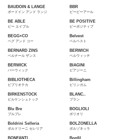
BAUDOIN & LANGE
BBR
ボードイン アンド ランジ
ビービーアール
BE ABLE
BE POSITIVE
ビー エイブル
ビーポジティブ
BEGG×CO
Belvest
ベグ アンド コー
ベルベスト
BERNARD ZINS
BERWICH
ベルナール ザンス
ベルウィッチ
BERWICK
BIAGINI
バーウィック
ビアジーニ
BIBLIOTHECA
Billingham
ビブリオテカ
ビリンガム
BIRKENSTOCK
BLANC..
ビルケンシュトック
ブラン
Blu Bre
BOGLIOLI
ブルブレ
ボリオリ
Boldrini Selleria
BOLZONELLA
ボルドリーニ セレリア
ボルゾネッラ
BONFANTI
Bonfil