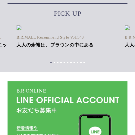
PICK UP
1
B.R.MALL Recommend Style Vol.143
B.R.
ニッ
大人の余裕は、ブラウンの中にある
大人