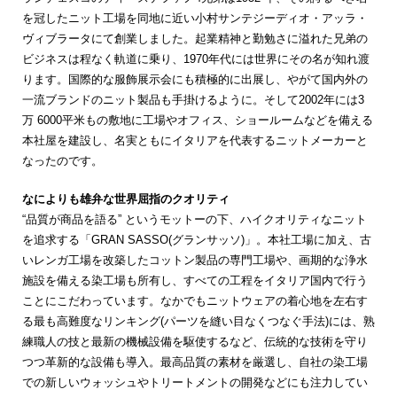
を冠したニット工場を同地に近い小村サンテジーディオ・アッラ・
ヴィブラータにて創業しました。起業精神と勤勉さに溢れた兄弟の
ビジネスは程なく軌道に乗り、1970年代には世界にその名が知れ渡
ります。国際的な服飾展示会にも積極的に出展し、やがて国内外の
一流ブランドのニット製品も手掛けるように。そして2002年には3
万 6000平米もの敷地に工場やオフィス、ショールームなどを備える
本社屋を建設し、名実ともにイタリアを代表するニットメーカーと
なったのです。
なによりも雄弁な世界屈指のクオリティ
“品質が商品を語る” というモットーの下、ハイクオリティなニット
を追求する「GRAN SASSO(グランサッソ)」。本社工場に加え、古
いレンガ工場を改築したコットン製品の専門工場や、画期的な浄水
施設を備える染工場も所有し、すべての工程をイタリア国内で行う
ことにこだわっています。なかでもニットウェアの着心地を左右す
る最も高難度なリンキング(パーツを縫い目なくつなぐ手法)には、熟
練職人の技と最新の機械設備を駆使するなど、伝統的な技術を守り
つつ革新的な設備も導入。最高品質の素材を厳選し、自社の染工場
での新しいウォッシュやトリートメントの開発などにも注力してい