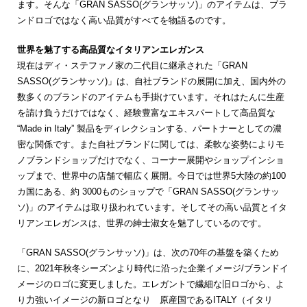
ます。そんな「GRAN SASSO(グランサッソ)」のアイテムは、ブラ
ンドロゴではなく高い品質がすべてを物語るのです。
世界を魅了する高品質なイタリアンエレガンス
現在はディ・ステファノ家の二代目に継承された「GRAN
SASSO(グランサッソ)」は、自社ブランドの展開に加え、国内外の
数多くのブランドのアイテムも手掛けています。それはたんに生産
を請け負うだけではなく、経験豊富なエキスパートして高品質な
“Made in Italy” 製品をディレクションする、パートナーとしての濃
密な関係です。また自社ブランドに関しては、柔軟な姿勢によりモ
ノブランドショップだけでなく、コーナー展開やショップインショ
ップまで、世界中の店舗で幅広く展開。今日では世界5大陸の約100
カ国にある、約 3000ものショップで「GRAN SASSO(グランサッ
ソ)」のアイテムは取り扱われています。そしてその高い品質とイタ
リアンエレガンスは、世界の紳士淑女を魅了しているのです。
「GRAN SASSO(グランサッソ)」は、次の70年の基盤を築くため
に、2021年秋冬シーズンより時代に沿った企業イメージ/ブランドイ
メージのロゴに変更しました。エレガントで繊細な旧ロゴから、よ
り力強いイメージの新ロゴとなり 原産国であるITALY（イタリ