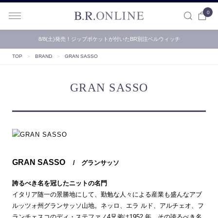
0
B.R.ONLINE
8/8(土)発売！ジップポケットが付いたBR別注ベルウィッチ
【B.R.ONLINE】一部店舗の夏期休業期間とお盆期間による配…
TOP
＞
BRAND
＞
GRAN SASSO
GRAN SASSO
GRAN SASSO
/ グランサッソ
誇るべき名を冠したニットの名門
イタリア随一の景勝地にして、勤勉な人々による産業も盛んなアブ
ルッツォ州グランサッソ山地。ネッロ、エラ ルド、アルチェオ、フ
ランチェスコのディ・ステファノ4兄弟は1952 年、その誇るべき名