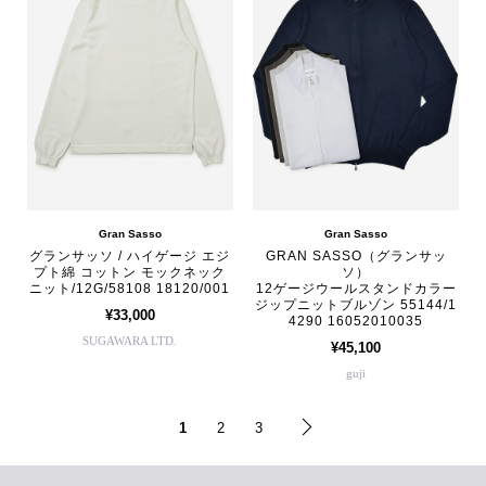
Gran Sasso
Gran Sasso
グランサッソ / ハイゲージ エジ
GRAN SASSO（グランサッ
プト綿 コットン モックネック
ソ）
ニット/12G/58108 18120/001
12ゲージウールスタンドカラー
ジップニットブルゾン 55144/1
¥33,000
4290 16052010035
SUGAWARA LTD.
¥45,100
guji
1
2
3