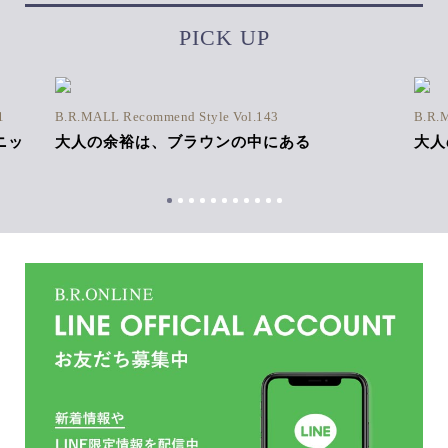
PICK UP
1
B.R.MALL Recommend Style Vol.143
B.R.
ニッ
大人の余裕は、ブラウンの中にある
大人