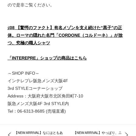
ので是非ご覧ください。
♯08 【驚愕のファクト】有名メゾンを支え続けた“黒子”の正
体。ローマの隠れた名門「CORDONE（コルドーネ）」が放
つ、究極の職人シャツ
「INTEREPRE」ショップの商品はこちら
～SHOP INFO～
インテレプレ阪急メンズ大阪4F
3rd STYLEコーナーショップ
Address：大阪府大阪市北区角田町7-10
阪急メンズ大阪4F 3rd STYLE内
Tel：06-6313-8685 (売場直通)
【NEW ARRIVAL】なにはともあ
【NEW ARRIVAL】やっぱり、ニ