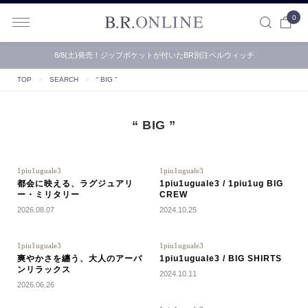
0
B.R.ONLINE
8/8(土)発売！ジップポケットが付いたBR別注ベルウィッチ
TOP
＞
SEARCH
＞
“ BIG ”
“ BIG ”
1piu1uguale3
1piu1uguale3
都会に映える、ラグジュアリ
1piu1uguale3 / 1piu1ug BIG
ー・ミリタリー
CREW
2026.08.07
2024.10.25
1piu1uguale3
1piu1uguale3
爽やかさを纏う、大人のアーバ
1piu1uguale3 / BIG SHIRTS
ンリラックス
2024.10.11
2026.06.26