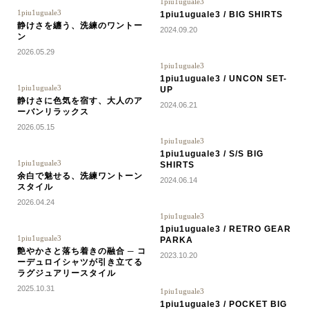
1piu1uguale3
1piu1uguale3
1piu1uguale3 / BIG SHIRTS
静けさを纏う、洗練のワントー
2024.09.20
ン
2026.05.29
1piu1uguale3
1piu1uguale3 / UNCON SET-
1piu1uguale3
UP
静けさに色気を宿す、大人のア
2024.06.21
ーバンリラックス
2026.05.15
1piu1uguale3
1piu1uguale3 / S/S BIG
1piu1uguale3
SHIRTS
余白で魅せる、洗練ワントーン
2024.06.14
スタイル
2026.04.24
1piu1uguale3
1piu1uguale3 / RETRO GEAR
1piu1uguale3
PARKA
艶やかさと落ち着きの融合 ─ コ
2023.10.20
ーデュロイシャツが引き立てる
ラグジュアリースタイル
2025.10.31
1piu1uguale3
1piu1uguale3 / POCKET BIG