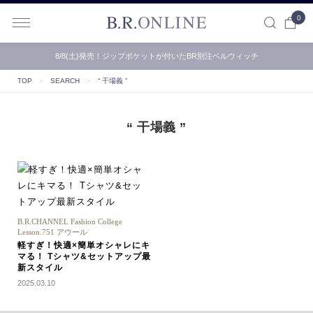
0
B.R.ONLINE
8/8(土)発売！ジップポケットが付いたBR別注ベルウィッチ
TOP
＞
SEARCH
＞
“ 干場義 ”
“ 干場義 ”
B.R.CHANNEL Fashion College
Lesson.751 アウール
軽すぎ！快適×簡単オシャレにキ
マる！ Tシャツ&セットアップ最
新スタイル
2025.03.10