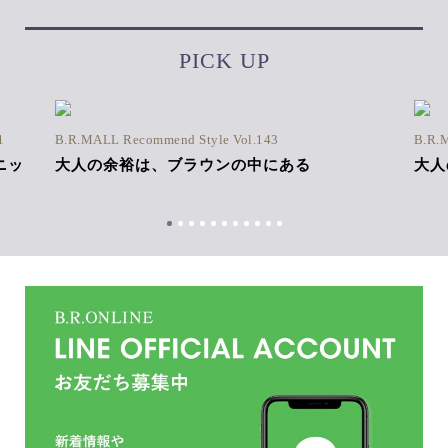
PICK UP
1
B.R.MALL Recommend Style Vol.143
B.R.
ニッ
大人の余裕は、ブラウンの中にある
大人