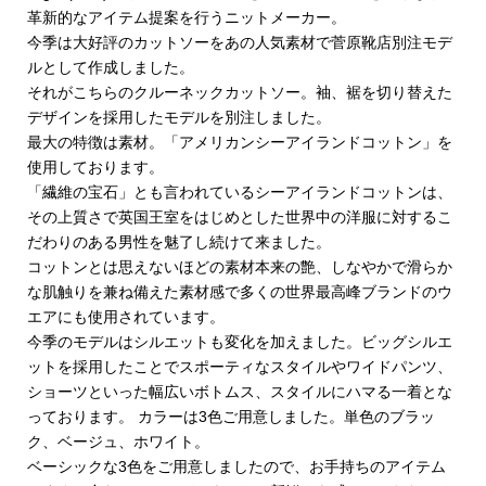
革新的なアイテム提案を行うニットメーカー。
今季は大好評のカットソーをあの人気素材で菅原靴店別注モデ
ルとして作成しました。
それがこちらのクルーネックカットソー。袖、裾を切り替えた
デザインを採用したモデルを別注しました。
最大の特徴は素材。「アメリカンシーアイランドコットン」を
使用しております。
「繊維の宝石」とも言われているシーアイランドコットンは、
その上質さで英国王室をはじめとした世界中の洋服に対するこ
だわりのある男性を魅了し続けて来ました。
コットンとは思えないほどの素材本来の艶、しなやかで滑らか
な肌触りを兼ね備えた素材感で多くの世界最高峰ブランドのウ
エアにも使用されています。
今季のモデルはシルエットも変化を加えました。ビッグシルエ
ットを採用したことでスポーティなスタイルやワイドパンツ、
ショーツといった幅広いボトムス、スタイルにハマる一着とな
っております。 カラーは3色ご用意しました。単色のブラッ
ク、ベージュ、ホワイト。
ベーシックな3色をご用意しましたので、お手持ちのアイテム