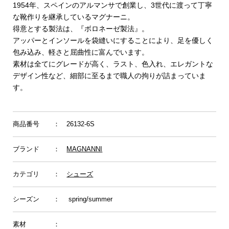
1954年、スペインのアルマンサで創業し、3世代に渡って丁寧
な靴作りを継承しているマグナーニ。
得意とする製法は、『ボロネーゼ製法』。
アッパーとインソールを袋縫いにすることにより、足を優しく
包み込み、軽さと屈曲性に富んでいます。
素材は全てにグレードが高く、ラスト、色入れ、エレガントな
デザイン性など、細部に至るまで職人の拘りが詰まっていま
す。
商品番号
： 26132-6S
ブランド
：
MAGNANNI
カテゴリ
：
シューズ
シーズン
： spring/summer
素材
：