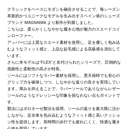
クラシックをベースにモダンを融合させることで、毎シーズン
革新的かつユニークなモデルを生み出すスペイン発のシューズ
ブランド MAGNANNI より新作が到着しました。
こちらは、柔らかくしなやかな履き心地が魅力のスエードコイ
ンローファー。
アッパーには上質なスエード素材を使用し、足を優しく包み込
むようなフィット感と、上品な起毛感による高級感を演出して
います。
さらに本モデルは“FLEX”と名付けられたシリーズで、圧倒的な
屈曲性と柔軟性の高さが特長。
ソールにはソフトなラバー素材を採用し、悪天候時でも安心の
グリップ力を確保しつつ、しなやかな返りの良さを実現してい
ます。厚みを抑えることで、ラバーソールでありながらレザー
ソールのようなドレッシーな印象を損なわない点もポイントで
す。
製法にはボロネーゼ製法を採用。ソールの返りを最大限に活か
しながら、足全体を包み込むようなフィット感と高いクッショ
ン性を提供します。長時間の歩行でも疲れにくく、快適な履き
心地を実現しています。