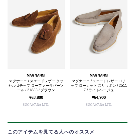
MAGNANNI
MAGNANNI
マグナーニ / スエードレザー タッ
マグナーニ / スエードレザー Ｕチ
セル Uチップ ローファーラバーソ
ップ ローカット スリッポン / 2511
ール / 21883 / ブラウン
7 / ライトベージュ
¥63,800
¥64,900
SUGAWARA LTD.
SUGAWARA LTD.
このアイテムを見てる人へのオススメ