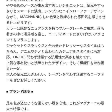
やや長めのノーズが生み出す美しいシルエットは、足元をすっ
きりとスマートに演出。シンプルなコインローファーデザイン
ながら、MAGNANNIらしい色気と洗練された雰囲気を感じさせ
る仕上がりです。
カラーは絶妙なニュアンスを持つブルーグレーをご用意。落ち
着きの中に洒落感を宿し、コーディネートにさりげないアクセ
ントをプラスします。
ジャケットやスラックスと合わせたドレッシーなスタイルはも
ちろん、デニムやチノと合わせたカジュアルスタイルにも対
応。ON/OFF問わず活躍する汎用性の高さも魅力です。
上質な素材使いと洗練されたデザイン、そして機能性を兼ね備
えた一足。
大人の足元にふさわしい、シーズンを問わず活躍するローファ
ーをぜひお試しください。
■ ブランド説明 ■
足を包み込むような柔らかい履き心地。これがマグナーニの最
大の特徴です。