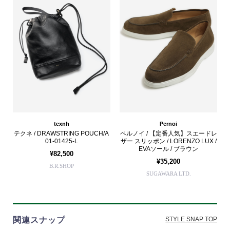
texnh
Pernoi
テクネ / DRAWSTRING POUCH/A
ペルノイ / 【定番人気】スエードレ
01-01425-L
ザー スリッポン / LORENZO LUX /
EVAソール / ブラウン
¥82,500
¥35,200
B.R.SHOP
SUGAWARA LTD.
関連スナップ
STYLE SNAP TOP