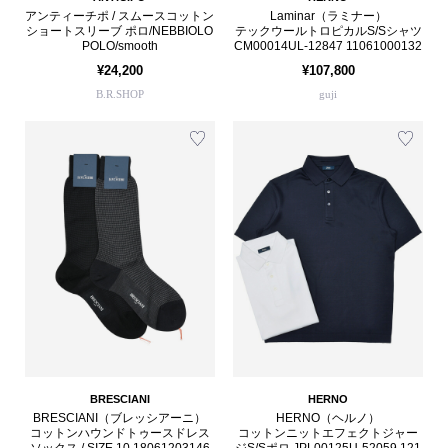
アンティーチポ / スムースコットン
Laminar（ラミナー）
ショートスリーブ ポロ/NEBBIOLO
テックウールトロピカルS/Sシャツ
POLO/smooth
CM00014UL-12847 11061000132
¥24,200
¥107,800
B.R.SHOP
guji
BRESCIANI
HERNO
BRESCIANI（ブレッシアーニ）
HERNO（ヘルノ）
コットンハウンドトゥースドレス
コットンニットエフェクトジャー
ソックス / SIZE 10 18061203146
ジS/Sポロ JPL00125U-52059 121