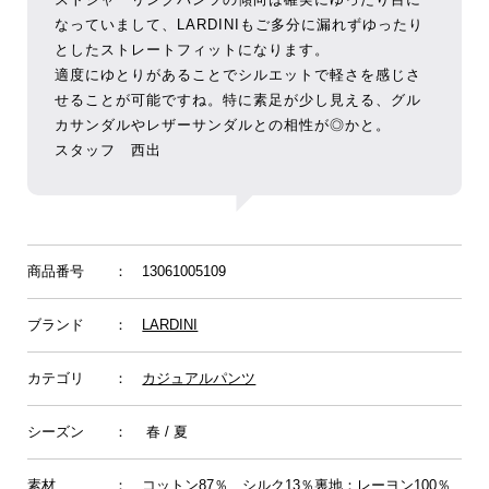
なっていまして、LARDINIもご多分に漏れずゆったり
としたストレートフィットになります。
適度にゆとりがあることでシルエットで軽さを感じさ
せることが可能ですね。特に素足が少し見える、グル
カサンダルやレザーサンダルとの相性が◎かと。
スタッフ 西出
商品番号
： 13061005109
ブランド
：
LARDINI
カテゴリ
：
カジュアルパンツ
シーズン
： 春 / 夏
素材
： コットン87％ シルク13％裏地：レーヨン100％