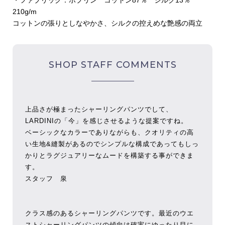
・ファブリック：ポプリン コットン87％ シルク13％
210g/m
コットンの張りとしなやかさ、シルクの控えめな艶感の両立
SHOP STAFF COMMENTS
上品さが極まったシャーリングパンツでして、
LARDINIの「今」を感じさせるような提案ですね。
ベーシックなカラーでありながらも、クオリティの高
い生地&縫製があるのでシンプルな構成であってもしっ
かりとラグジュアリーなムードを構築する事ができま
す。
スタッフ 泉
クラス感のあるシャーリングパンツです。最近のウエ
ストシャーリングパンツの傾向は確実にゆったり目に