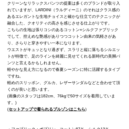
クリーンなリラックスパンツの提案は多くのブランドが取り入
れていますが、LARDINI（ラルディーニ）のそれはクラス感の
あるエレガントな生地チョイスと確かな仕立てのテクニックが
融合した、クオリティの高さを感じさせる仕上がりです。
こちらの生地は張りコシのあるコットン×シルクファブリック
でして、控えめな艶感がありつつコットン由来の気軽さがあ
り、さらりと穿きやすい一本になります。
ウエストがキュッとなり過ぎず、スラリと縦に落ちるシルエッ
トが特徴で、足のラインを綺麗に見せてくれる新時代の美脚パ
ンツと言えるかもしれません。
軽やかな見え方になるので春夏シーズンに特に活躍するタイプ
ですね。
軽めのスリッポン、グルカ、レザーサンダルなどと合わせて頂
くのが良いと思います。
(画像のスタッフは182cm、76kgで50サイズを着用していま
す。)
(
セットアップで着られるブルゾンはこちら
)