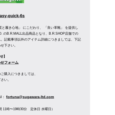
asy-quick-6s
質と履き心地」 にこだわり、 「良い革靴」 を提供し
D.
のB.R.MALL出品商品となり、B.R.SHOP店舗での
ん。記載事項以外のアイテム詳細につきましては、下記
わせ下さい。
わせ】
合わせフォーム
のご購入につきましては、
下さい。
】
fortuna@sugawara-ltd.com
ail：
 11時〜19時30分 定休日 水曜日）